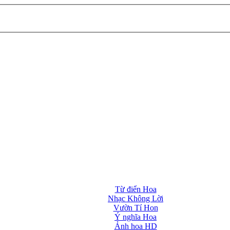
Từ điển Hoa
Nhạc Không Lời
Vườn Tí Hon
Ý nghĩa Hoa
Ảnh hoa HD