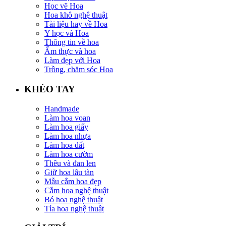
Học vẽ Hoa
Hoa khô nghệ thuật
Tài liệu hay về Hoa
Y học và Hoa
Thông tin về hoa
Ẩm thực và hoa
Làm đẹp với Hoa
Trồng, chăm sóc Hoa
KHÉO TAY
Handmade
Làm hoa voan
Làm hoa giấy
Làm hoa nhựa
Làm hoa đất
Làm hoa cườm
Thêu và đan len
Giữ hoa lâu tàn
Mẫu cắm hoa đẹp
Cắm hoa nghệ thuật
Bó hoa nghệ thuật
Tỉa hoa nghệ thuật