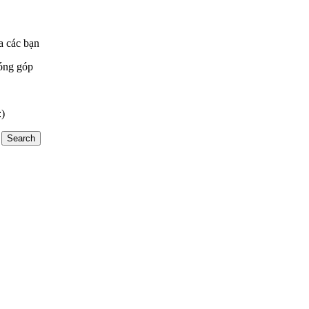
a các bạn
óng góp
:)