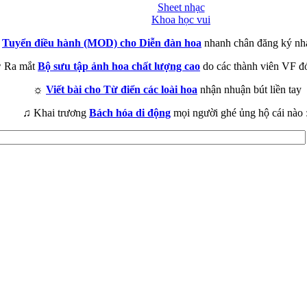
Sheet nhạc
Khoa học vui
►
Tuyển điều hành (MOD) cho Diễn đàn hoa
nhanh chân đăng ký nh
 Ra mắt
Bộ sưu tập ảnh hoa chất lượng cao
do các thành viên VF đ
☼
Viết bài cho Từ điển các loài hoa
nhận nhuận bút liền tay
♫ Khai trương
Bách hóa di động
mọi người ghé ủng hộ cái nào 