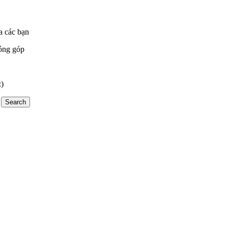
a các bạn
óng góp
:)