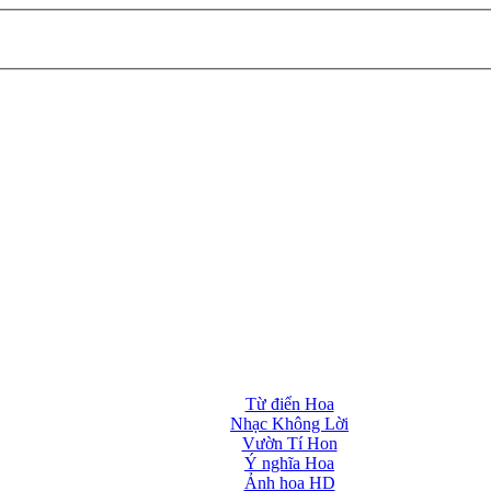
Từ điển Hoa
Nhạc Không Lời
Vườn Tí Hon
Ý nghĩa Hoa
Ảnh hoa HD