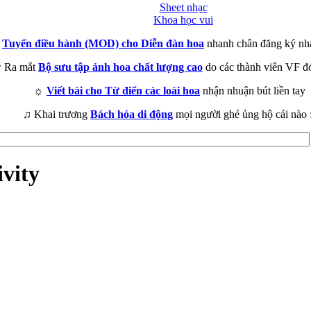
Sheet nhạc
Khoa học vui
►
Tuyển điều hành (MOD) cho Diễn đàn hoa
nhanh chân đăng ký nh
 Ra mắt
Bộ sưu tập ảnh hoa chất lượng cao
do các thành viên VF đ
☼
Viết bài cho Từ điển các loài hoa
nhận nhuận bút liền tay
♫ Khai trương
Bách hóa di động
mọi người ghé ủng hộ cái nào 
vity