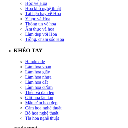
Học vẽ Hoa
Hoa khô nghệ thuật
Tài liệu hay về Hoa
Y học và Hoa
Thông tin về hoa
Ẩm thực và hoa
Làm đẹp với Hoa
Trồng, chăm sóc Hoa
KHÉO TAY
Handmade
Làm hoa voan
Làm hoa giấy
Làm hoa nhựa
Làm hoa đất
Làm hoa cườm
Thêu và đan len
Giữ hoa lâu tàn
Mẫu cắm hoa đẹp
Cắm hoa nghệ thuật
Bó hoa nghệ thuật
Tỉa hoa nghệ thuật