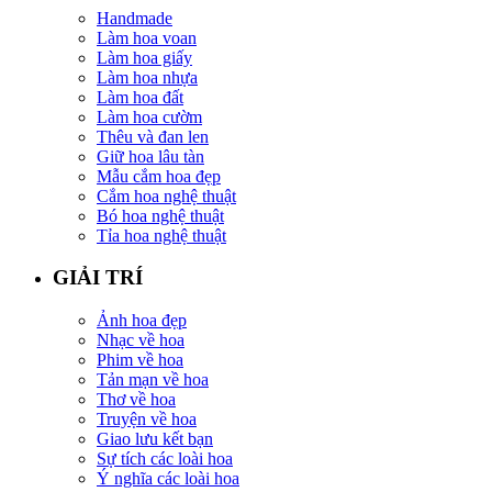
Handmade
Làm hoa voan
Làm hoa giấy
Làm hoa nhựa
Làm hoa đất
Làm hoa cườm
Thêu và đan len
Giữ hoa lâu tàn
Mẫu cắm hoa đẹp
Cắm hoa nghệ thuật
Bó hoa nghệ thuật
Tỉa hoa nghệ thuật
GIẢI TRÍ
Ảnh hoa đẹp
Nhạc về hoa
Phim về hoa
Tản mạn về hoa
Thơ về hoa
Truyện về hoa
Giao lưu kết bạn
Sự tích các loài hoa
Ý nghĩa các loài hoa