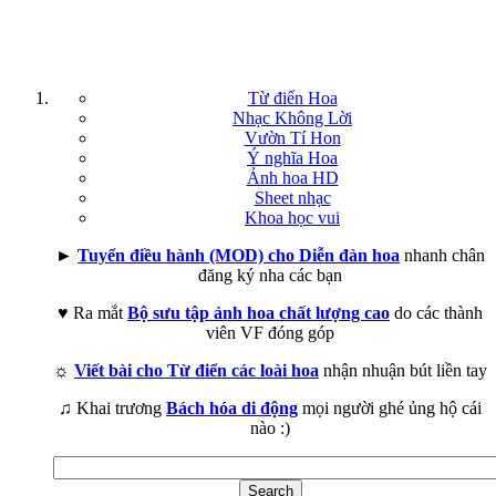
Từ điển Hoa
Nhạc Không Lời
Vườn Tí Hon
Ý nghĩa Hoa
Ảnh hoa HD
Sheet nhạc
Khoa học vui
►
Tuyển điều hành (MOD) cho Diễn đàn hoa
nhanh chân
đăng ký nha các bạn
♥ Ra mắt
Bộ sưu tập ảnh hoa chất lượng cao
do các thành
viên VF đóng góp
☼
Viết bài cho Từ điển các loài hoa
nhận nhuận bút liền tay
♫ Khai trương
Bách hóa di động
mọi người ghé ủng hộ cái
nào :)