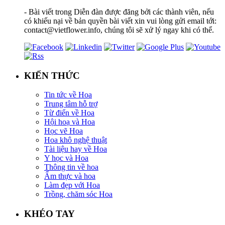
- Bài viết trong Diễn đàn được đăng bởi các thành viên, nếu
có khiếu nại về bản quyền bài viết xin vui lòng gửi email tới:
contact@vietflower.info, chúng tôi sẽ xử lý ngay khi có thể.
KIẾN THỨC
Tin tức về Hoa
Trung tâm hỗ trợ
Từ điển về Hoa
Hội hoạ và Hoa
Học vẽ Hoa
Hoa khô nghệ thuật
Tài liệu hay về Hoa
Y học và Hoa
Thông tin về hoa
Ẩm thực và hoa
Làm đẹp với Hoa
Trồng, chăm sóc Hoa
KHÉO TAY