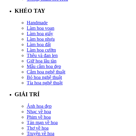
KHÉO TAY
Handmade
Làm hoa voan
Làm hoa giấy
Làm hoa nhựa
Làm hoa đất
Làm hoa cườm
Thêu và đan len
Giữ hoa lâu tàn
Mẫu cắm hoa đẹp
Cắm hoa nghệ thuật
Bó hoa nghệ thuật
Tỉa hoa nghệ thuật
GIẢI TRÍ
Ảnh hoa đẹp
Nhạc về hoa
Phim về hoa
Tản mạn về hoa
Thơ về hoa
Truyện về hoa