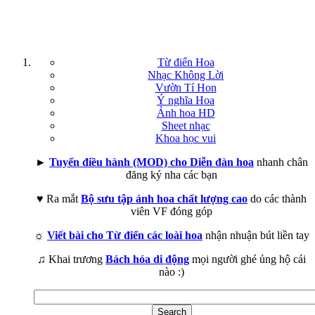
Từ điển Hoa
Nhạc Không Lời
Vườn Tí Hon
Ý nghĩa Hoa
Ảnh hoa HD
Sheet nhạc
Khoa học vui
►
Tuyển điều hành (MOD) cho Diễn đàn hoa
nhanh chân
đăng ký nha các bạn
♥ Ra mắt
Bộ sưu tập ảnh hoa chất lượng cao
do các thành
viên VF đóng góp
☼
Viết bài cho Từ điển các loài hoa
nhận nhuận bút liền tay
♫ Khai trương
Bách hóa di động
mọi người ghé ủng hộ cái
nào :)