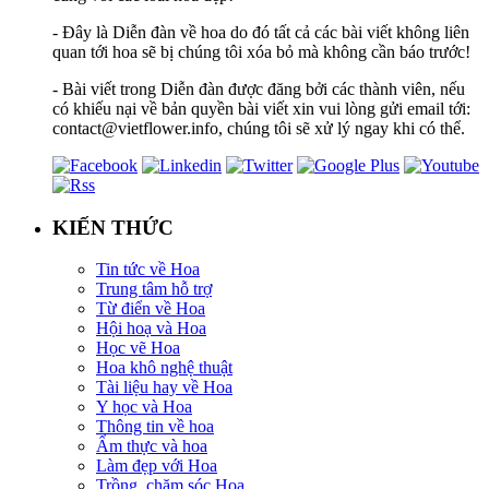
- Đây là Diễn đàn về hoa do đó tất cả các bài viết không liên
quan tới hoa sẽ bị chúng tôi xóa bỏ mà không cần báo trước!
- Bài viết trong Diễn đàn được đăng bởi các thành viên, nếu
có khiếu nại về bản quyền bài viết xin vui lòng gửi email tới:
contact@vietflower.info, chúng tôi sẽ xử lý ngay khi có thể.
KIẾN THỨC
Tin tức về Hoa
Trung tâm hỗ trợ
Từ điển về Hoa
Hội hoạ và Hoa
Học vẽ Hoa
Hoa khô nghệ thuật
Tài liệu hay về Hoa
Y học và Hoa
Thông tin về hoa
Ẩm thực và hoa
Làm đẹp với Hoa
Trồng, chăm sóc Hoa