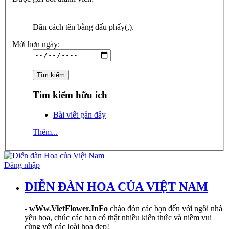
Dãn cách tên bằng dấu phẩy(,).
Mới hơn ngày:
Tìm kiếm hữu ích
Bài viết gần đây
Thêm...
Đăng nhập
DIỄN ĐÀN HOA CỦA VIỆT NAM
-
wWw.VietFlower.InFo
chào đón các bạn đến với ngôi nhà
yêu hoa, chúc các bạn có thật nhiều kiến thức và niềm vui
cùng với các loài hoa đẹp!