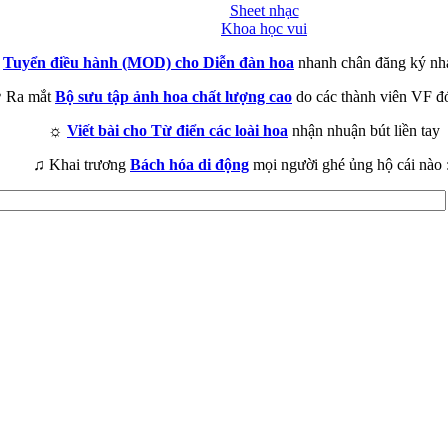
Sheet nhạc
Khoa học vui
►
Tuyển điều hành (MOD) cho Diễn đàn hoa
nhanh chân đăng ký nh
 Ra mắt
Bộ sưu tập ảnh hoa chất lượng cao
do các thành viên VF đ
☼
Viết bài cho Từ điển các loài hoa
nhận nhuận bút liền tay
♫ Khai trương
Bách hóa di động
mọi người ghé ủng hộ cái nào 