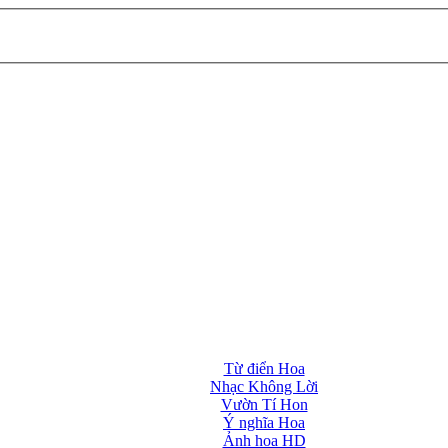
Từ điển Hoa
Nhạc Không Lời
Vườn Tí Hon
Ý nghĩa Hoa
Ảnh hoa HD