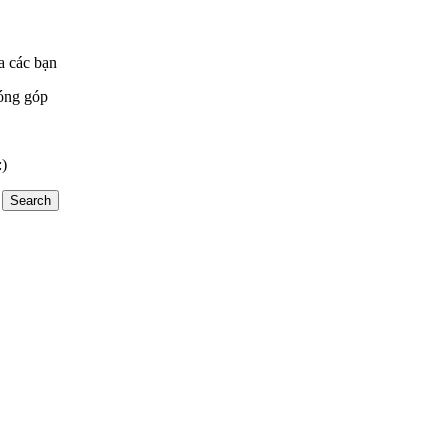
a các bạn
óng góp
:)