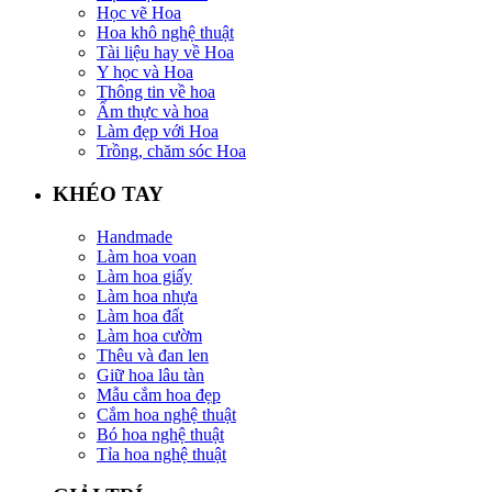
Học vẽ Hoa
Hoa khô nghệ thuật
Tài liệu hay về Hoa
Y học và Hoa
Thông tin về hoa
Ẩm thực và hoa
Làm đẹp với Hoa
Trồng, chăm sóc Hoa
KHÉO TAY
Handmade
Làm hoa voan
Làm hoa giấy
Làm hoa nhựa
Làm hoa đất
Làm hoa cườm
Thêu và đan len
Giữ hoa lâu tàn
Mẫu cắm hoa đẹp
Cắm hoa nghệ thuật
Bó hoa nghệ thuật
Tỉa hoa nghệ thuật