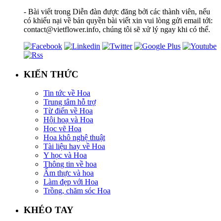
- Bài viết trong Diễn đàn được đăng bởi các thành viên, nếu
có khiếu nại về bản quyền bài viết xin vui lòng gửi email tới:
contact@vietflower.info, chúng tôi sẽ xử lý ngay khi có thể.
KIẾN THỨC
Tin tức về Hoa
Trung tâm hỗ trợ
Từ điển về Hoa
Hội hoạ và Hoa
Học vẽ Hoa
Hoa khô nghệ thuật
Tài liệu hay về Hoa
Y học và Hoa
Thông tin về hoa
Ẩm thực và hoa
Làm đẹp với Hoa
Trồng, chăm sóc Hoa
KHÉO TAY