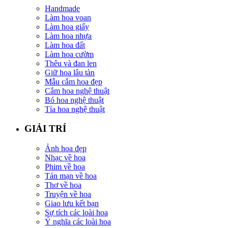
Handmade
Làm hoa voan
Làm hoa giấy
Làm hoa nhựa
Làm hoa đất
Làm hoa cườm
Thêu và đan len
Giữ hoa lâu tàn
Mẫu cắm hoa đẹp
Cắm hoa nghệ thuật
Bó hoa nghệ thuật
Tỉa hoa nghệ thuật
GIẢI TRÍ
Ảnh hoa đẹp
Nhạc về hoa
Phim về hoa
Tản mạn về hoa
Thơ về hoa
Truyện về hoa
Giao lưu kết bạn
Sự tích các loài hoa
Ý nghĩa các loài hoa