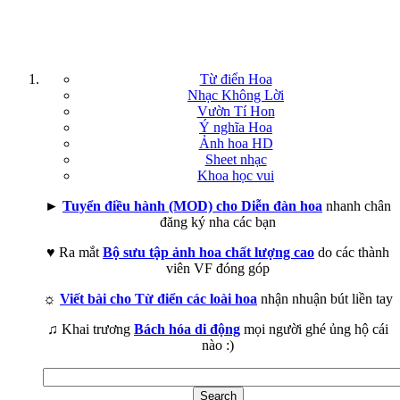
Từ điển Hoa
Nhạc Không Lời
Vườn Tí Hon
Ý nghĩa Hoa
Ảnh hoa HD
Sheet nhạc
Khoa học vui
►
Tuyển điều hành (MOD) cho Diễn đàn hoa
nhanh chân
đăng ký nha các bạn
♥ Ra mắt
Bộ sưu tập ảnh hoa chất lượng cao
do các thành
viên VF đóng góp
☼
Viết bài cho Từ điển các loài hoa
nhận nhuận bút liền tay
♫ Khai trương
Bách hóa di động
mọi người ghé ủng hộ cái
nào :)