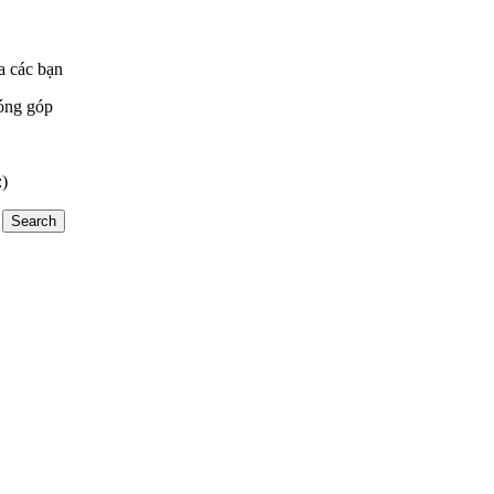
a các bạn
óng góp
:)