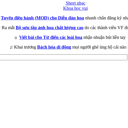
Sheet nhạc
Khoa học vui
►
Tuyển điều hành (MOD) cho Diễn đàn hoa
nhanh chân đăng ký nh
 Ra mắt
Bộ sưu tập ảnh hoa chất lượng cao
do các thành viên VF đ
☼
Viết bài cho Từ điển các loài hoa
nhận nhuận bút liền tay
♫ Khai trương
Bách hóa di động
mọi người ghé ủng hộ cái nào 