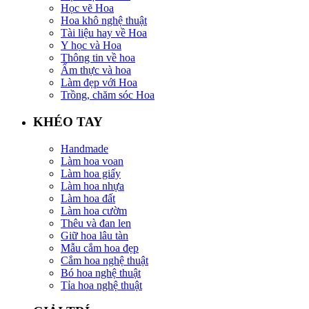
Học vẽ Hoa
Hoa khô nghệ thuật
Tài liệu hay về Hoa
Y học và Hoa
Thông tin về hoa
Ẩm thực và hoa
Làm đẹp với Hoa
Trồng, chăm sóc Hoa
KHÉO TAY
Handmade
Làm hoa voan
Làm hoa giấy
Làm hoa nhựa
Làm hoa đất
Làm hoa cườm
Thêu và đan len
Giữ hoa lâu tàn
Mẫu cắm hoa đẹp
Cắm hoa nghệ thuật
Bó hoa nghệ thuật
Tỉa hoa nghệ thuật