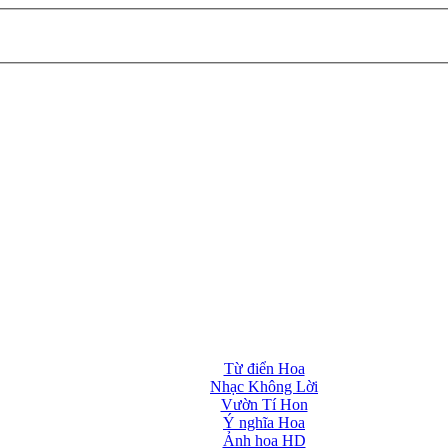
Từ điển Hoa
Nhạc Không Lời
Vườn Tí Hon
Ý nghĩa Hoa
Ảnh hoa HD