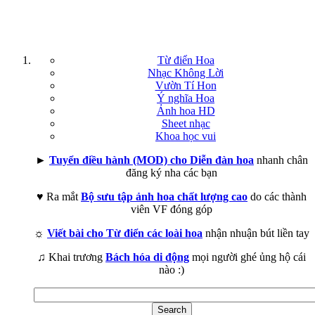
Từ điển Hoa
Nhạc Không Lời
Vườn Tí Hon
Ý nghĩa Hoa
Ảnh hoa HD
Sheet nhạc
Khoa học vui
►
Tuyển điều hành (MOD) cho Diễn đàn hoa
nhanh chân
đăng ký nha các bạn
♥ Ra mắt
Bộ sưu tập ảnh hoa chất lượng cao
do các thành
viên VF đóng góp
☼
Viết bài cho Từ điển các loài hoa
nhận nhuận bút liền tay
♫ Khai trương
Bách hóa di động
mọi người ghé ủng hộ cái
nào :)