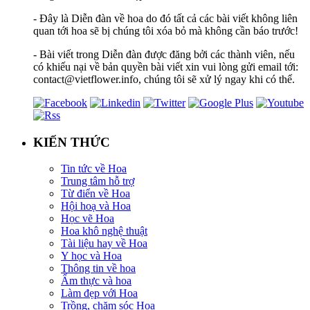
- Đây là Diễn đàn về hoa do đó tất cả các bài viết không liên
quan tới hoa sẽ bị chúng tôi xóa bỏ mà không cần báo trước!
- Bài viết trong Diễn đàn được đăng bởi các thành viên, nếu
có khiếu nại về bản quyền bài viết xin vui lòng gửi email tới:
contact@vietflower.info, chúng tôi sẽ xử lý ngay khi có thể.
KIẾN THỨC
Tin tức về Hoa
Trung tâm hỗ trợ
Từ điển về Hoa
Hội hoạ và Hoa
Học vẽ Hoa
Hoa khô nghệ thuật
Tài liệu hay về Hoa
Y học và Hoa
Thông tin về hoa
Ẩm thực và hoa
Làm đẹp với Hoa
Trồng, chăm sóc Hoa