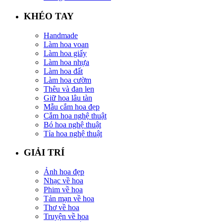
KHÉO TAY
Handmade
Làm hoa voan
Làm hoa giấy
Làm hoa nhựa
Làm hoa đất
Làm hoa cườm
Thêu và đan len
Giữ hoa lâu tàn
Mẫu cắm hoa đẹp
Cắm hoa nghệ thuật
Bó hoa nghệ thuật
Tỉa hoa nghệ thuật
GIẢI TRÍ
Ảnh hoa đẹp
Nhạc về hoa
Phim về hoa
Tản mạn về hoa
Thơ về hoa
Truyện về hoa