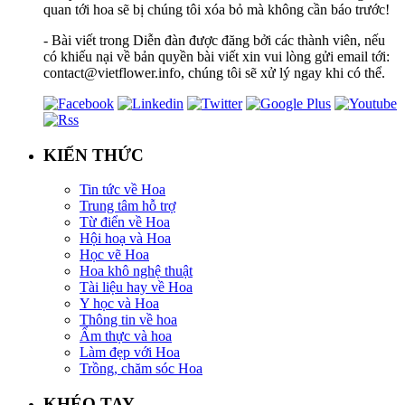
quan tới hoa sẽ bị chúng tôi xóa bỏ mà không cần báo trước!
- Bài viết trong Diễn đàn được đăng bởi các thành viên, nếu
có khiếu nại về bản quyền bài viết xin vui lòng gửi email tới:
contact@vietflower.info, chúng tôi sẽ xử lý ngay khi có thể.
KIẾN THỨC
Tin tức về Hoa
Trung tâm hỗ trợ
Từ điển về Hoa
Hội hoạ và Hoa
Học vẽ Hoa
Hoa khô nghệ thuật
Tài liệu hay về Hoa
Y học và Hoa
Thông tin về hoa
Ẩm thực và hoa
Làm đẹp với Hoa
Trồng, chăm sóc Hoa
KHÉO TAY