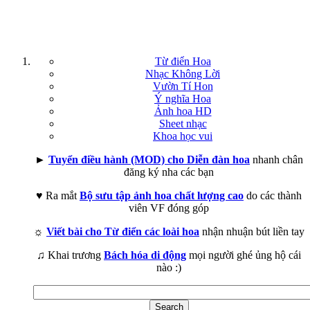
Từ điển Hoa
Nhạc Không Lời
Vườn Tí Hon
Ý nghĩa Hoa
Ảnh hoa HD
Sheet nhạc
Khoa học vui
►
Tuyển điều hành (MOD) cho Diễn đàn hoa
nhanh chân
đăng ký nha các bạn
♥ Ra mắt
Bộ sưu tập ảnh hoa chất lượng cao
do các thành
viên VF đóng góp
☼
Viết bài cho Từ điển các loài hoa
nhận nhuận bút liền tay
♫ Khai trương
Bách hóa di động
mọi người ghé ủng hộ cái
nào :)