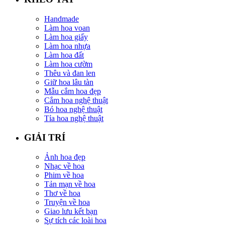
Handmade
Làm hoa voan
Làm hoa giấy
Làm hoa nhựa
Làm hoa đất
Làm hoa cườm
Thêu và đan len
Giữ hoa lâu tàn
Mẫu cắm hoa đẹp
Cắm hoa nghệ thuật
Bó hoa nghệ thuật
Tỉa hoa nghệ thuật
GIẢI TRÍ
Ảnh hoa đẹp
Nhạc về hoa
Phim về hoa
Tản mạn về hoa
Thơ về hoa
Truyện về hoa
Giao lưu kết bạn
Sự tích các loài hoa