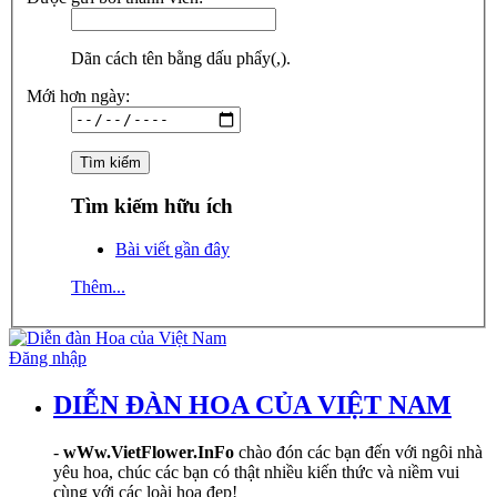
Dãn cách tên bằng dấu phẩy(,).
Mới hơn ngày:
Tìm kiếm hữu ích
Bài viết gần đây
Thêm...
Đăng nhập
DIỄN ĐÀN HOA CỦA VIỆT NAM
-
wWw.VietFlower.InFo
chào đón các bạn đến với ngôi nhà
yêu hoa, chúc các bạn có thật nhiều kiến thức và niềm vui
cùng với các loài hoa đẹp!