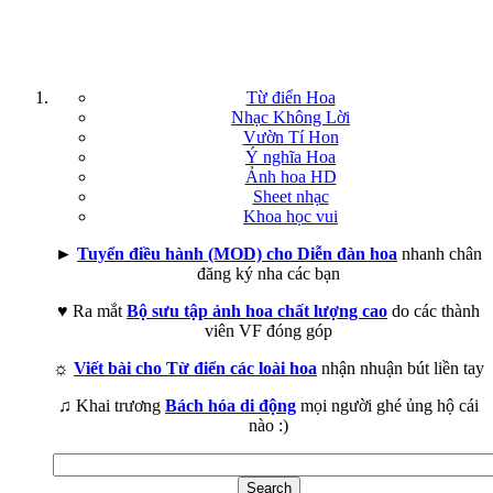
Từ điển Hoa
Nhạc Không Lời
Vườn Tí Hon
Ý nghĩa Hoa
Ảnh hoa HD
Sheet nhạc
Khoa học vui
►
Tuyển điều hành (MOD) cho Diễn đàn hoa
nhanh chân
đăng ký nha các bạn
♥ Ra mắt
Bộ sưu tập ảnh hoa chất lượng cao
do các thành
viên VF đóng góp
☼
Viết bài cho Từ điển các loài hoa
nhận nhuận bút liền tay
♫ Khai trương
Bách hóa di động
mọi người ghé ủng hộ cái
nào :)