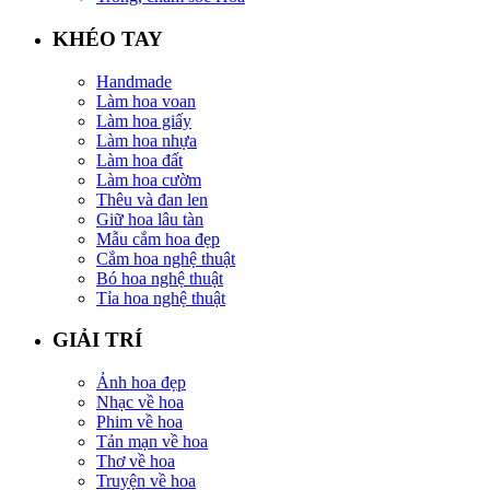
KHÉO TAY
Handmade
Làm hoa voan
Làm hoa giấy
Làm hoa nhựa
Làm hoa đất
Làm hoa cườm
Thêu và đan len
Giữ hoa lâu tàn
Mẫu cắm hoa đẹp
Cắm hoa nghệ thuật
Bó hoa nghệ thuật
Tỉa hoa nghệ thuật
GIẢI TRÍ
Ảnh hoa đẹp
Nhạc về hoa
Phim về hoa
Tản mạn về hoa
Thơ về hoa
Truyện về hoa