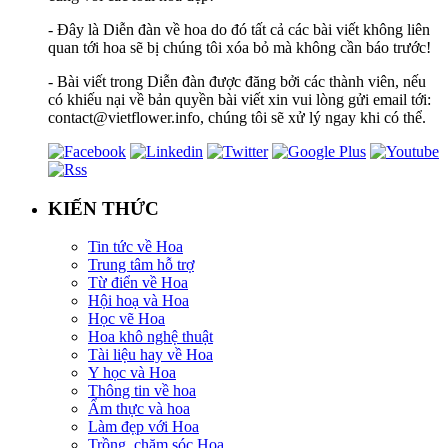
- Đây là Diễn đàn về hoa do đó tất cả các bài viết không liên
quan tới hoa sẽ bị chúng tôi xóa bỏ mà không cần báo trước!
- Bài viết trong Diễn đàn được đăng bởi các thành viên, nếu
có khiếu nại về bản quyền bài viết xin vui lòng gửi email tới:
contact@vietflower.info, chúng tôi sẽ xử lý ngay khi có thể.
KIẾN THỨC
Tin tức về Hoa
Trung tâm hỗ trợ
Từ điển về Hoa
Hội hoạ và Hoa
Học vẽ Hoa
Hoa khô nghệ thuật
Tài liệu hay về Hoa
Y học và Hoa
Thông tin về hoa
Ẩm thực và hoa
Làm đẹp với Hoa
Trồng, chăm sóc Hoa