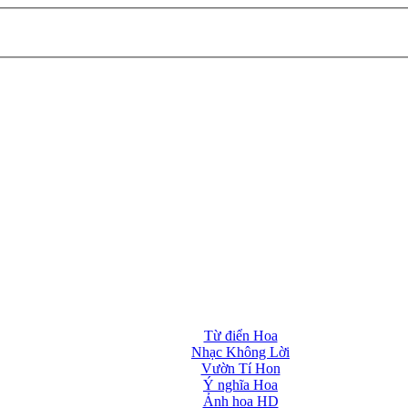
Từ điển Hoa
Nhạc Không Lời
Vườn Tí Hon
Ý nghĩa Hoa
Ảnh hoa HD