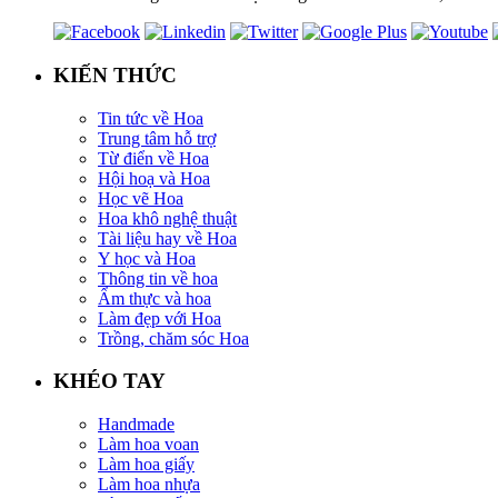
KIẾN THỨC
Tin tức về Hoa
Trung tâm hỗ trợ
Từ điển về Hoa
Hội hoạ và Hoa
Học vẽ Hoa
Hoa khô nghệ thuật
Tài liệu hay về Hoa
Y học và Hoa
Thông tin về hoa
Ẩm thực và hoa
Làm đẹp với Hoa
Trồng, chăm sóc Hoa
KHÉO TAY
Handmade
Làm hoa voan
Làm hoa giấy
Làm hoa nhựa