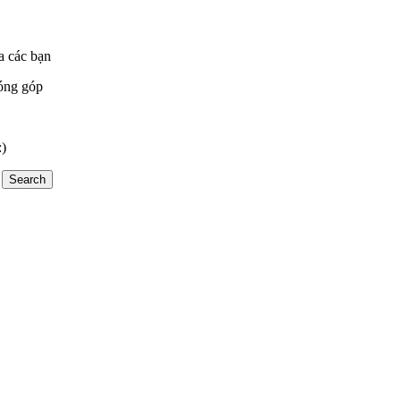
a các bạn
óng góp
:)