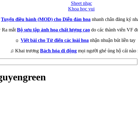
Sheet nhạc
Khoa học vui
►
Tuyển điều hành (MOD) cho Diễn đàn hoa
nhanh chân đăng ký nh
 Ra mắt
Bộ sưu tập ảnh hoa chất lượng cao
do các thành viên VF đ
☼
Viết bài cho Từ điển các loài hoa
nhận nhuận bút liền tay
♫ Khai trương
Bách hóa di động
mọi người ghé ủng hộ cái nào 
guyengreen