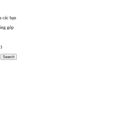
a các bạn
óng góp
:)