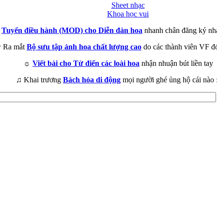
Sheet nhạc
Khoa học vui
►
Tuyển điều hành (MOD) cho Diễn đàn hoa
nhanh chân đăng ký nh
 Ra mắt
Bộ sưu tập ảnh hoa chất lượng cao
do các thành viên VF đ
☼
Viết bài cho Từ điển các loài hoa
nhận nhuận bút liền tay
♫ Khai trương
Bách hóa di động
mọi người ghé ủng hộ cái nào 