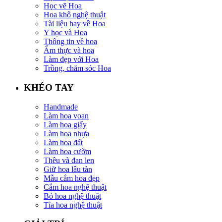
Học vẽ Hoa
Hoa khô nghệ thuật
Tài liệu hay về Hoa
Y học và Hoa
Thông tin về hoa
Ẩm thực và hoa
Làm đẹp với Hoa
Trồng, chăm sóc Hoa
KHÉO TAY
Handmade
Làm hoa voan
Làm hoa giấy
Làm hoa nhựa
Làm hoa đất
Làm hoa cườm
Thêu và đan len
Giữ hoa lâu tàn
Mẫu cắm hoa đẹp
Cắm hoa nghệ thuật
Bó hoa nghệ thuật
Tỉa hoa nghệ thuật