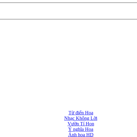
Từ điển Hoa
Nhạc Không Lời
Vườn Tí Hon
Ý nghĩa Hoa
Ảnh hoa HD