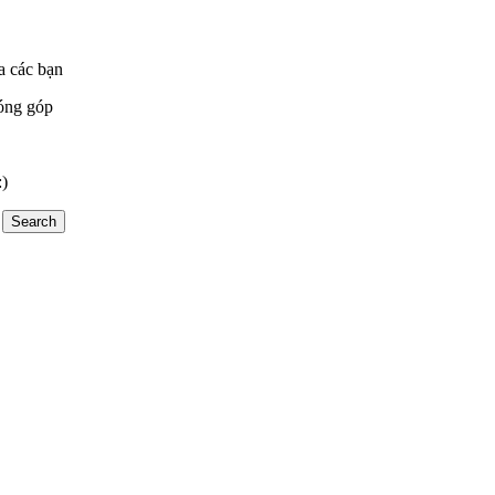
a các bạn
óng góp
:)