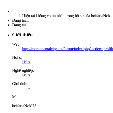
Hiện tại không có tin nhắn trong hồ sơ của hoifariaNok.
Đang tải...
Đang tải...
Giới thiệu
Web:
http://monumentalcity.net/forum/index.php?action=profi
Nơi ở:
USA
Nghề nghiệp:
USA
Giới tính:
Man
hoifariaNokUS