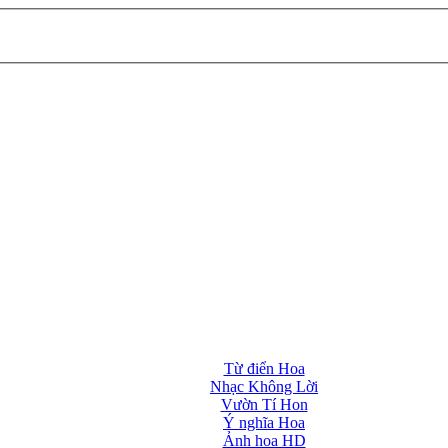
Từ điển Hoa
Nhạc Không Lời
Vườn Tí Hon
Ý nghĩa Hoa
Ảnh hoa HD