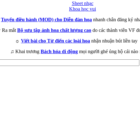
Sheet nhạc
Khoa học vui
►
Tuyển điều hành (MOD) cho Diễn đàn hoa
nhanh chân đăng ký nh
 Ra mắt
Bộ sưu tập ảnh hoa chất lượng cao
do các thành viên VF đ
☼
Viết bài cho Từ điển các loài hoa
nhận nhuận bút liền tay
♫ Khai trương
Bách hóa di động
mọi người ghé ủng hộ cái nào 