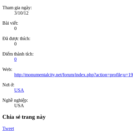
Tham gia ngày:
3/10/12
Bài viết:
0
Đã được thích:
0
Điểm thành tích:
0
Web:
http://monumentalcity.net/forum/index.php?action=profile;u=1
Nơi ở:
USA
Nghề nghiệp:
USA
Chia sẻ trang này
Tweet