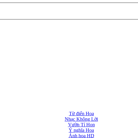
Từ điển Hoa
Nhạc Không Lời
Vườn Tí Hon
Ý nghĩa Hoa
Ảnh hoa HD