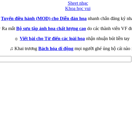
Sheet nhạc
Khoa học vui
►
Tuyển điều hành (MOD) cho Diễn đàn hoa
nhanh chân đăng ký nh
 Ra mắt
Bộ sưu tập ảnh hoa chất lượng cao
do các thành viên VF đ
☼
Viết bài cho Từ điển các loài hoa
nhận nhuận bút liền tay
♫ Khai trương
Bách hóa di động
mọi người ghé ủng hộ cái nào 