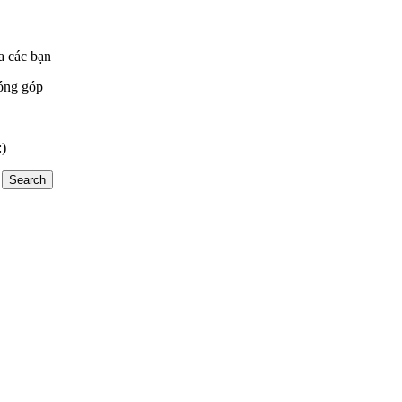
a các bạn
óng góp
:)