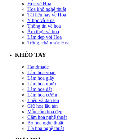
Học vẽ Hoa
Hoa khô nghệ thuật
Tài liệu hay về Hoa
Y học và Hoa
Thông tin về hoa
Ẩm thực và hoa
Làm đẹp với Hoa
Trồng, chăm sóc Hoa
KHÉO TAY
Handmade
Làm hoa voan
Làm hoa giấy
Làm hoa nhựa
Làm hoa đất
Làm hoa cườm
Thêu và đan len
Giữ hoa lâu tàn
Mẫu cắm hoa đẹp
Cắm hoa nghệ thuật
Bó hoa nghệ thuật
Tỉa hoa nghệ thuật