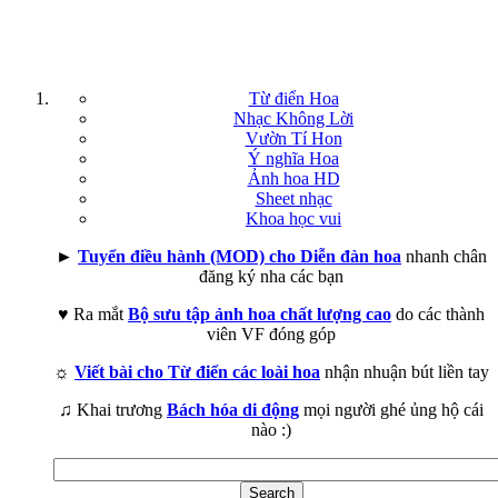
Từ điển Hoa
Nhạc Không Lời
Vườn Tí Hon
Ý nghĩa Hoa
Ảnh hoa HD
Sheet nhạc
Khoa học vui
►
Tuyển điều hành (MOD) cho Diễn đàn hoa
nhanh chân
đăng ký nha các bạn
♥ Ra mắt
Bộ sưu tập ảnh hoa chất lượng cao
do các thành
viên VF đóng góp
☼
Viết bài cho Từ điển các loài hoa
nhận nhuận bút liền tay
♫ Khai trương
Bách hóa di động
mọi người ghé ủng hộ cái
nào :)