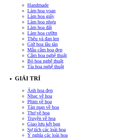
Handmade
Làm hoa voan
Làm hoa giấy
Làm hoa nhựa
Làm hoa đất
Làm hoa cườm
Thêu và đan len
Giữ hoa lâu tàn
Mẫu cắm hoa đẹp
Cắm hoa nghệ thuật
Bó hoa nghệ thuật
Tỉa hoa nghệ thuật
GIẢI TRÍ
Ảnh hoa đẹp
Nhạc về hoa
Phim về hoa
Tản mạn về hoa
Thơ về hoa
Truyện về hoa
Giao lưu kết bạn
Sự tích các loài hoa
Ý nghĩa các loài hoa