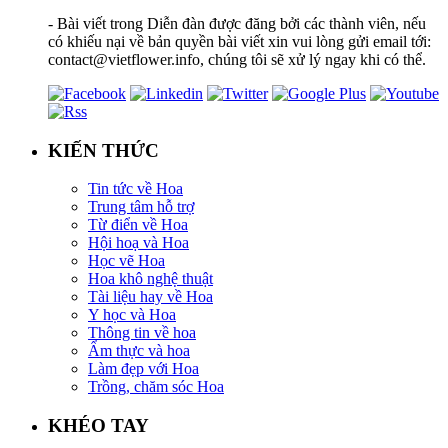
- Bài viết trong Diễn đàn được đăng bởi các thành viên, nếu
có khiếu nại về bản quyền bài viết xin vui lòng gửi email tới:
contact@vietflower.info, chúng tôi sẽ xử lý ngay khi có thể.
KIẾN THỨC
Tin tức về Hoa
Trung tâm hỗ trợ
Từ điển về Hoa
Hội hoạ và Hoa
Học vẽ Hoa
Hoa khô nghệ thuật
Tài liệu hay về Hoa
Y học và Hoa
Thông tin về hoa
Ẩm thực và hoa
Làm đẹp với Hoa
Trồng, chăm sóc Hoa
KHÉO TAY