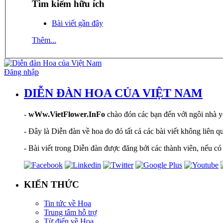
Tìm kiếm hữu ích
Bài viết gần đây
Thêm...
Đăng nhập
DIỄN ĐÀN HOA CỦA VIỆT NAM
-
wWw.VietFlower.InFo
chào đón các bạn đến với ngôi nhà yê
- Đây là Diễn đàn về hoa do đó tất cả các bài viết không liên 
- Bài viết trong Diễn đàn được đăng bởi các thành viên, nếu có 
KIẾN THỨC
Tin tức về Hoa
Trung tâm hỗ trợ
Từ điển về Hoa