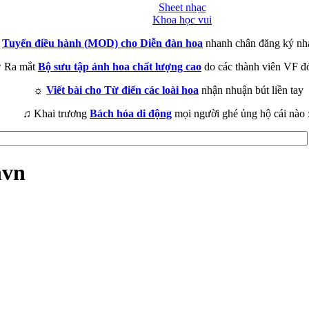
Sheet nhạc
Khoa học vui
►
Tuyển điều hành (MOD) cho Diễn đàn hoa
nhanh chân đăng ký nh
 Ra mắt
Bộ sưu tập ảnh hoa chất lượng cao
do các thành viên VF đ
☼
Viết bài cho Từ điển các loài hoa
nhận nhuận bút liền tay
♫ Khai trương
Bách hóa di động
mọi người ghé ủng hộ cái nào 
nvn