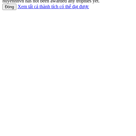
huyenhnvn has not been awarded any trophies yet.
Xem tất cả thành tích có thể đạt được