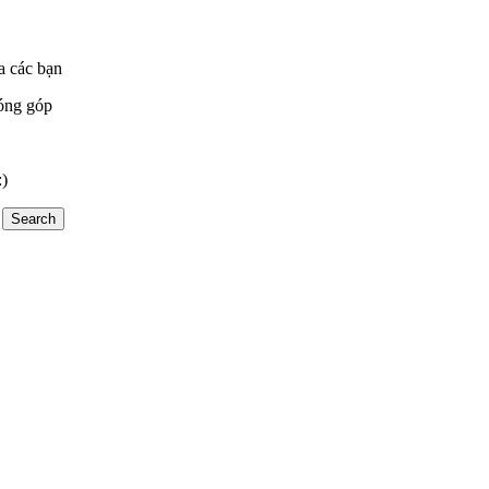
a các bạn
óng góp
:)