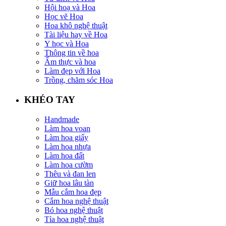
Hội hoạ và Hoa
Học vẽ Hoa
Hoa khô nghệ thuật
Tài liệu hay về Hoa
Y học và Hoa
Thông tin về hoa
Ẩm thực và hoa
Làm đẹp với Hoa
Trồng, chăm sóc Hoa
KHÉO TAY
Handmade
Làm hoa voan
Làm hoa giấy
Làm hoa nhựa
Làm hoa đất
Làm hoa cườm
Thêu và đan len
Giữ hoa lâu tàn
Mẫu cắm hoa đẹp
Cắm hoa nghệ thuật
Bó hoa nghệ thuật
Tỉa hoa nghệ thuật