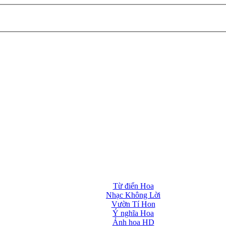
Từ điển Hoa
Nhạc Không Lời
Vườn Tí Hon
Ý nghĩa Hoa
Ảnh hoa HD