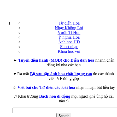
Từ điển Hoa
Nhạc Không Lời
Vườn Tí Hon
Ý nghĩa Hoa
Ảnh hoa HD
Sheet nhạc
Khoa học vui
►
Tuyển điều hành (MOD) cho Diễn đàn hoa
nhanh chân
đăng ký nha các bạn
♥ Ra mắt
Bộ sưu tập ảnh hoa chất lượng cao
do các thành
viên VF đóng góp
☼
Viết bài cho Từ điển các loài hoa
nhận nhuận bút liền tay
♫ Khai trương
Bách hóa di động
mọi người ghé ủng hộ cái
nào :)