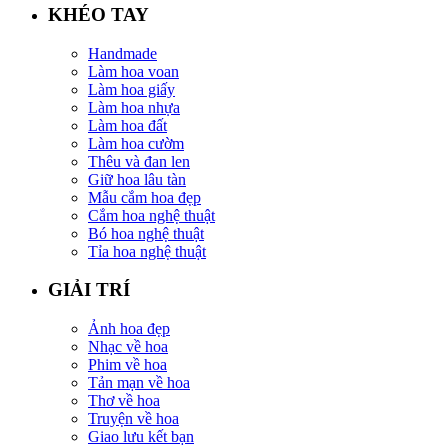
KHÉO TAY
Handmade
Làm hoa voan
Làm hoa giấy
Làm hoa nhựa
Làm hoa đất
Làm hoa cườm
Thêu và đan len
Giữ hoa lâu tàn
Mẫu cắm hoa đẹp
Cắm hoa nghệ thuật
Bó hoa nghệ thuật
Tỉa hoa nghệ thuật
GIẢI TRÍ
Ảnh hoa đẹp
Nhạc về hoa
Phim về hoa
Tản mạn về hoa
Thơ về hoa
Truyện về hoa
Giao lưu kết bạn