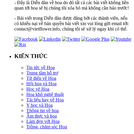
- Đây là Diễn đàn về hoa do đó tất cả các bài viết không liên
quan tới hoa sẽ bị chúng tôi xóa bỏ mà không cần báo trước!
- Bài viết trong Diễn đàn được đăng bởi các thành viên, nếu
có khiếu nại về bản quyền bài viết xin vui lòng gửi email tới:
contact@vietflower.info, chúng tôi sẽ xử lý ngay khi có thể.
KIẾN THỨC
Tin tức về Hoa
Trung tâm hỗ trợ
Từ điển về Hoa
Hội hoạ và Hoa
Học vẽ Hoa
Hoa khô nghệ thuật
Tài liệu hay về Hoa
Y học và Hoa
Thông tin về hoa
Ẩm thực và hoa
Làm đẹp với Hoa
Trồng, chăm sóc Hoa