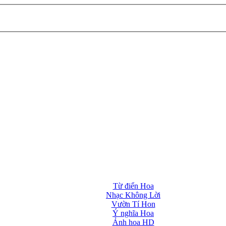
Từ điển Hoa
Nhạc Không Lời
Vườn Tí Hon
Ý nghĩa Hoa
Ảnh hoa HD