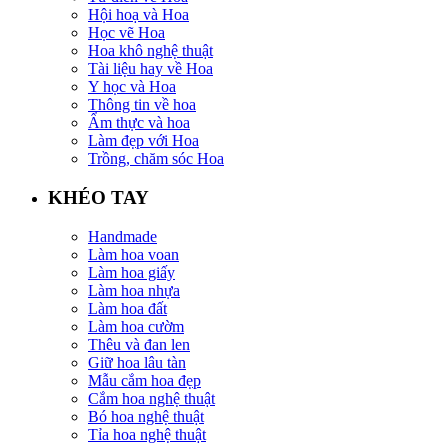
Hội hoạ và Hoa
Học vẽ Hoa
Hoa khô nghệ thuật
Tài liệu hay về Hoa
Y học và Hoa
Thông tin về hoa
Ẩm thực và hoa
Làm đẹp với Hoa
Trồng, chăm sóc Hoa
KHÉO TAY
Handmade
Làm hoa voan
Làm hoa giấy
Làm hoa nhựa
Làm hoa đất
Làm hoa cườm
Thêu và đan len
Giữ hoa lâu tàn
Mẫu cắm hoa đẹp
Cắm hoa nghệ thuật
Bó hoa nghệ thuật
Tỉa hoa nghệ thuật