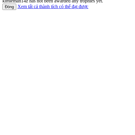
kimleman14z has not been awarded any trophies yet.
Xem tất cả thành tích có thể đạt được