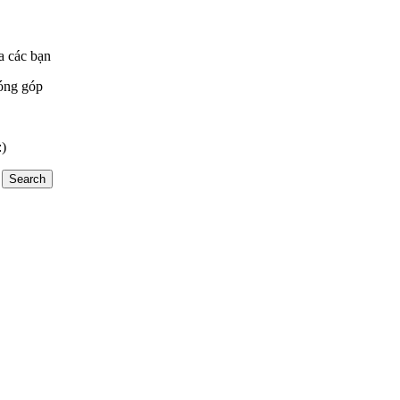
a các bạn
óng góp
:)