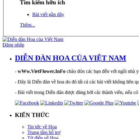
Tìm kiếm hữu ích
Bài viết gần đây
Thêm...
Đăng nhập
DIỄN ĐÀN HOA CỦA VIỆT NAM
-
wWw.VietFlower.InFo
chào đón các bạn đến với ngôi nhà yê
- Đây là Diễn đàn về hoa do đó tất cả các bài viết không liên 
- Bài viết trong Diễn đàn được đăng bởi các thành viên, nếu có 
KIẾN THỨC
Tin tức về Hoa
Trung tâm hỗ trợ
Từ điển về Hoa