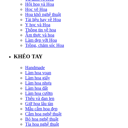
Hội hoạ và Hoa
Học vẽ Hoa
Hoa khô nghệ thuật
Tài liệu hay về Hoa
Y học và Hoa
Thông tin về hoa
Ẩm thực và hoa
Làm đẹp với Hoa
Trồng, chăm sóc Hoa
KHÉO TAY
Handmade
Làm hoa voan
Làm hoa giấy
Làm hoa nhựa
Làm hoa đất
Làm hoa cườm
Thêu và đan len
Giữ hoa lâu tàn
Mẫu cắm hoa đẹp
Cắm hoa nghệ thuật
Bó hoa nghệ thuật
Tỉa hoa nghệ thuật