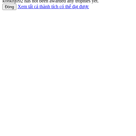
konkhj092 has not been awarded any trophies yet.
Xem tất cả thành tích có thể đạt được