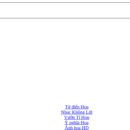
Từ điển Hoa
Nhạc Không Lời
Vườn Tí Hon
Ý nghĩa Hoa
Ảnh hoa HD