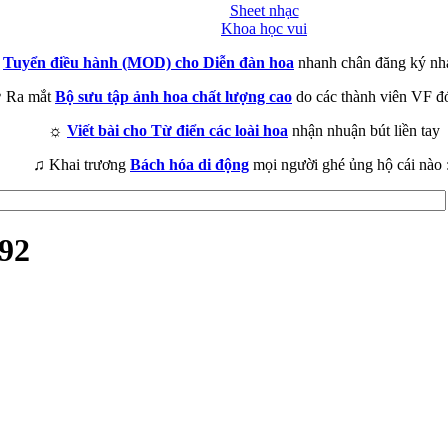
Sheet nhạc
Khoa học vui
►
Tuyển điều hành (MOD) cho Diễn đàn hoa
nhanh chân đăng ký nh
 Ra mắt
Bộ sưu tập ảnh hoa chất lượng cao
do các thành viên VF đ
☼
Viết bài cho Từ điển các loài hoa
nhận nhuận bút liền tay
♫ Khai trương
Bách hóa di động
mọi người ghé ủng hộ cái nào 
92