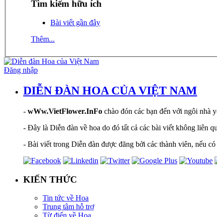
Tìm kiếm hữu ích
Bài viết gần đây
Thêm...
Đăng nhập
DIỄN ĐÀN HOA CỦA VIỆT NAM
-
wWw.VietFlower.InFo
chào đón các bạn đến với ngôi nhà yê
- Đây là Diễn đàn về hoa do đó tất cả các bài viết không liên 
- Bài viết trong Diễn đàn được đăng bởi các thành viên, nếu có 
KIẾN THỨC
Tin tức về Hoa
Trung tâm hỗ trợ
Từ điển về Hoa