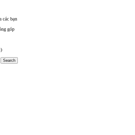
a các bạn
óng góp
:)