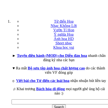
Từ điển Hoa
Nhạc Không Lời
Vườn Tí Hon
Ý nghĩa Hoa
Ảnh hoa HD
Sheet nhạc
Khoa học vui
►
Tuyển điều hành (MOD) cho Diễn đàn hoa
nhanh chân
đăng ký nha các bạn
♥ Ra mắt
Bộ sưu tập ảnh hoa chất lượng cao
do các thành
viên VF đóng góp
☼
Viết bài cho Từ điển các loài hoa
nhận nhuận bút liền tay
♫ Khai trương
Bách hóa di động
mọi người ghé ủng hộ cái
nào :)