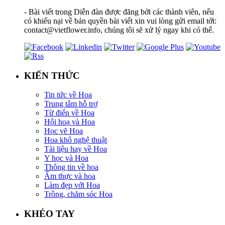
- Bài viết trong Diễn đàn được đăng bởi các thành viên, nếu
có khiếu nại về bản quyền bài viết xin vui lòng gửi email tới:
contact@vietflower.info, chúng tôi sẽ xử lý ngay khi có thể.
KIẾN THỨC
Tin tức về Hoa
Trung tâm hỗ trợ
Từ điển về Hoa
Hội hoạ và Hoa
Học vẽ Hoa
Hoa khô nghệ thuật
Tài liệu hay về Hoa
Y học và Hoa
Thông tin về hoa
Ẩm thực và hoa
Làm đẹp với Hoa
Trồng, chăm sóc Hoa
KHÉO TAY