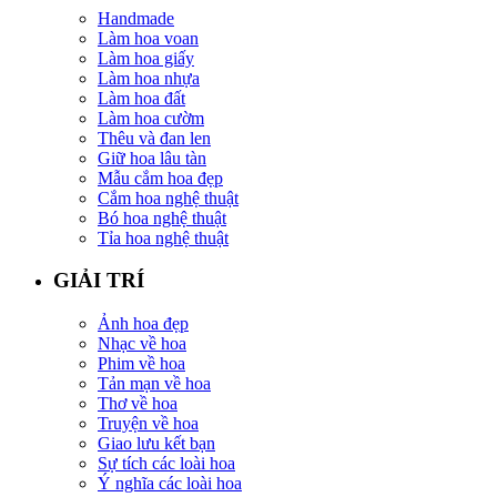
Handmade
Làm hoa voan
Làm hoa giấy
Làm hoa nhựa
Làm hoa đất
Làm hoa cườm
Thêu và đan len
Giữ hoa lâu tàn
Mẫu cắm hoa đẹp
Cắm hoa nghệ thuật
Bó hoa nghệ thuật
Tỉa hoa nghệ thuật
GIẢI TRÍ
Ảnh hoa đẹp
Nhạc về hoa
Phim về hoa
Tản mạn về hoa
Thơ về hoa
Truyện về hoa
Giao lưu kết bạn
Sự tích các loài hoa
Ý nghĩa các loài hoa