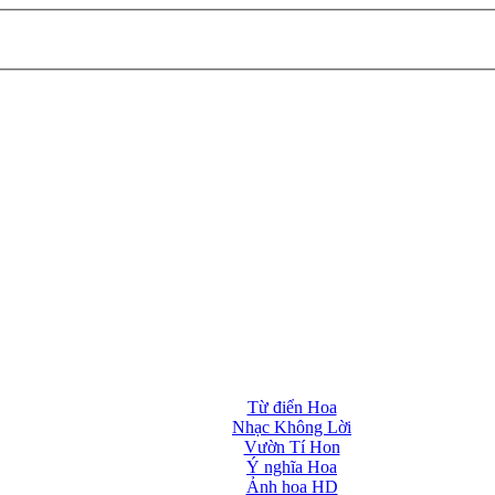
Từ điển Hoa
Nhạc Không Lời
Vườn Tí Hon
Ý nghĩa Hoa
Ảnh hoa HD