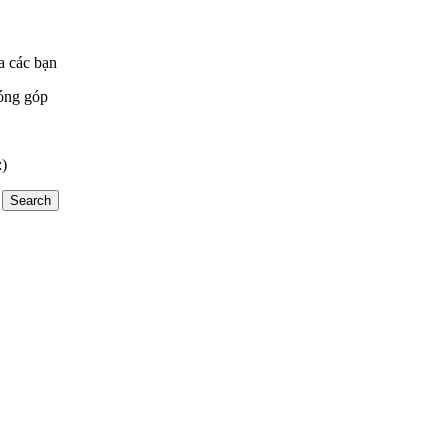
a các bạn
óng góp
:)