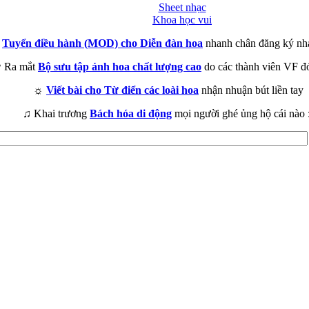
Sheet nhạc
Khoa học vui
►
Tuyển điều hành (MOD) cho Diễn đàn hoa
nhanh chân đăng ký nh
 Ra mắt
Bộ sưu tập ảnh hoa chất lượng cao
do các thành viên VF đ
☼
Viết bài cho Từ điển các loài hoa
nhận nhuận bút liền tay
♫ Khai trương
Bách hóa di động
mọi người ghé ủng hộ cái nào 