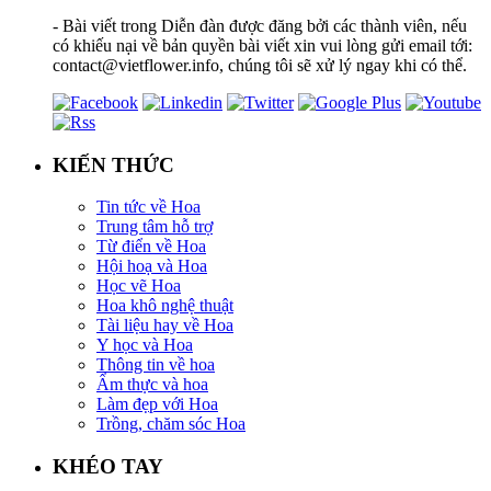
- Bài viết trong Diễn đàn được đăng bởi các thành viên, nếu
có khiếu nại về bản quyền bài viết xin vui lòng gửi email tới:
contact@vietflower.info, chúng tôi sẽ xử lý ngay khi có thể.
KIẾN THỨC
Tin tức về Hoa
Trung tâm hỗ trợ
Từ điển về Hoa
Hội hoạ và Hoa
Học vẽ Hoa
Hoa khô nghệ thuật
Tài liệu hay về Hoa
Y học và Hoa
Thông tin về hoa
Ẩm thực và hoa
Làm đẹp với Hoa
Trồng, chăm sóc Hoa
KHÉO TAY