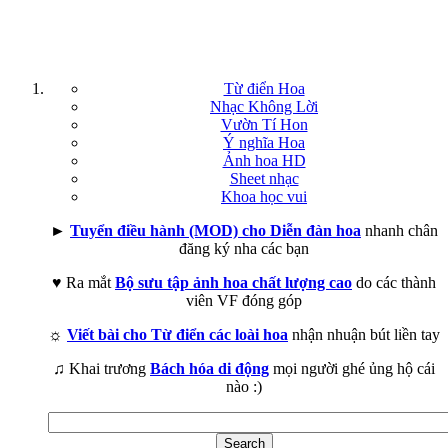
Từ điển Hoa
Nhạc Không Lời
Vườn Tí Hon
Ý nghĩa Hoa
Ảnh hoa HD
Sheet nhạc
Khoa học vui
►
Tuyển điều hành (MOD) cho Diễn đàn hoa
nhanh chân
đăng ký nha các bạn
♥ Ra mắt
Bộ sưu tập ảnh hoa chất lượng cao
do các thành
viên VF đóng góp
☼
Viết bài cho Từ điển các loài hoa
nhận nhuận bút liền tay
♫ Khai trương
Bách hóa di động
mọi người ghé ủng hộ cái
nào :)