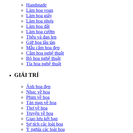
Handmade
Làm hoa voan
Làm hoa giấy
Làm hoa nhựa
Làm hoa đất
Làm hoa cườm
Thêu và đan len
Giữ hoa lâu tàn
Mẫu cắm hoa đẹp
Cắm hoa nghệ thuật
Bó hoa nghệ thuật
Tỉa hoa nghệ thuật
GIẢI TRÍ
Ảnh hoa đẹp
Nhạc về hoa
Phim về hoa
Tản mạn về hoa
Thơ về hoa
Truyện về hoa
Giao lưu kết bạn
Sự tích các loài hoa
Ý nghĩa các loài hoa