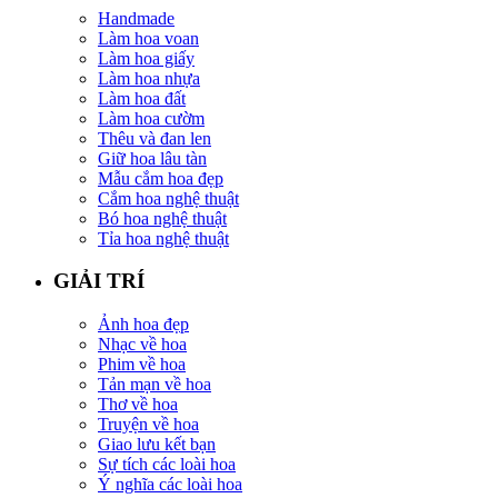
Handmade
Làm hoa voan
Làm hoa giấy
Làm hoa nhựa
Làm hoa đất
Làm hoa cườm
Thêu và đan len
Giữ hoa lâu tàn
Mẫu cắm hoa đẹp
Cắm hoa nghệ thuật
Bó hoa nghệ thuật
Tỉa hoa nghệ thuật
GIẢI TRÍ
Ảnh hoa đẹp
Nhạc về hoa
Phim về hoa
Tản mạn về hoa
Thơ về hoa
Truyện về hoa
Giao lưu kết bạn
Sự tích các loài hoa
Ý nghĩa các loài hoa