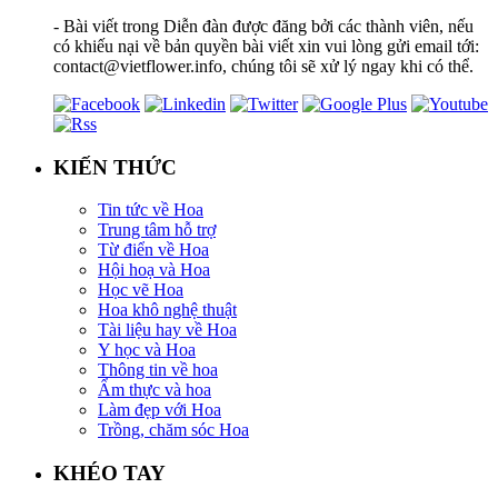
- Bài viết trong Diễn đàn được đăng bởi các thành viên, nếu
có khiếu nại về bản quyền bài viết xin vui lòng gửi email tới:
contact@vietflower.info, chúng tôi sẽ xử lý ngay khi có thể.
KIẾN THỨC
Tin tức về Hoa
Trung tâm hỗ trợ
Từ điển về Hoa
Hội hoạ và Hoa
Học vẽ Hoa
Hoa khô nghệ thuật
Tài liệu hay về Hoa
Y học và Hoa
Thông tin về hoa
Ẩm thực và hoa
Làm đẹp với Hoa
Trồng, chăm sóc Hoa
KHÉO TAY