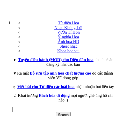
Từ điển Hoa
Nhạc Không Lời
Vườn Tí Hon
Ý nghĩa Hoa
Ảnh hoa HD
Sheet nhạc
Khoa học vui
►
Tuyển điều hành (MOD) cho Diễn đàn hoa
nhanh chân
đăng ký nha các bạn
♥ Ra mắt
Bộ sưu tập ảnh hoa chất lượng cao
do các thành
viên VF đóng góp
☼
Viết bài cho Từ điển các loài hoa
nhận nhuận bút liền tay
♫ Khai trương
Bách hóa di động
mọi người ghé ủng hộ cái
nào :)