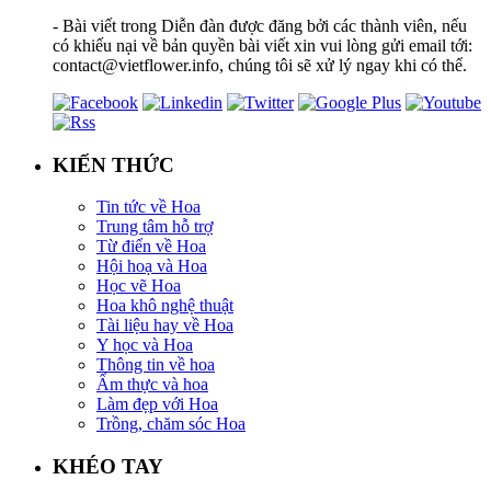
- Bài viết trong Diễn đàn được đăng bởi các thành viên, nếu
có khiếu nại về bản quyền bài viết xin vui lòng gửi email tới:
contact@vietflower.info, chúng tôi sẽ xử lý ngay khi có thể.
KIẾN THỨC
Tin tức về Hoa
Trung tâm hỗ trợ
Từ điển về Hoa
Hội hoạ và Hoa
Học vẽ Hoa
Hoa khô nghệ thuật
Tài liệu hay về Hoa
Y học và Hoa
Thông tin về hoa
Ẩm thực và hoa
Làm đẹp với Hoa
Trồng, chăm sóc Hoa
KHÉO TAY