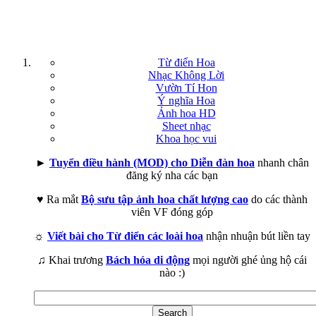
Từ điển Hoa
Nhạc Không Lời
Vườn Tí Hon
Ý nghĩa Hoa
Ảnh hoa HD
Sheet nhạc
Khoa học vui
►
Tuyển điều hành (MOD) cho Diễn đàn hoa
nhanh chân
đăng ký nha các bạn
♥ Ra mắt
Bộ sưu tập ảnh hoa chất lượng cao
do các thành
viên VF đóng góp
☼
Viết bài cho Từ điển các loài hoa
nhận nhuận bút liền tay
♫ Khai trương
Bách hóa di động
mọi người ghé ủng hộ cái
nào :)