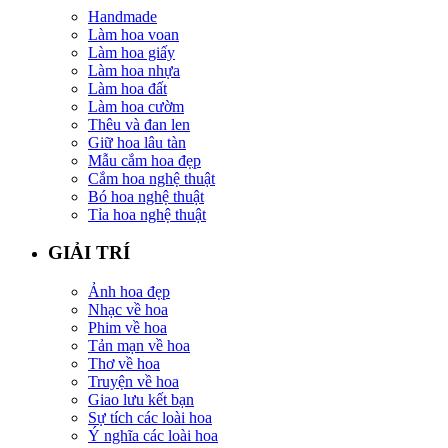
Handmade
Làm hoa voan
Làm hoa giấy
Làm hoa nhựa
Làm hoa đất
Làm hoa cườm
Thêu và đan len
Giữ hoa lâu tàn
Mẫu cắm hoa đẹp
Cắm hoa nghệ thuật
Bó hoa nghệ thuật
Tỉa hoa nghệ thuật
GIẢI TRÍ
Ảnh hoa đẹp
Nhạc về hoa
Phim về hoa
Tản mạn về hoa
Thơ về hoa
Truyện về hoa
Giao lưu kết bạn
Sự tích các loài hoa
Ý nghĩa các loài hoa