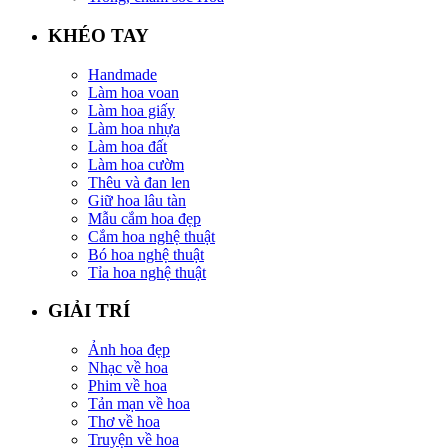
KHÉO TAY
Handmade
Làm hoa voan
Làm hoa giấy
Làm hoa nhựa
Làm hoa đất
Làm hoa cườm
Thêu và đan len
Giữ hoa lâu tàn
Mẫu cắm hoa đẹp
Cắm hoa nghệ thuật
Bó hoa nghệ thuật
Tỉa hoa nghệ thuật
GIẢI TRÍ
Ảnh hoa đẹp
Nhạc về hoa
Phim về hoa
Tản mạn về hoa
Thơ về hoa
Truyện về hoa