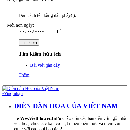
Dãn cách tên bằng dấu phẩy(,).
Mới hơn ngày:
Tìm kiếm hữu ích
Bài viết gần đây
Thêm...
Đăng nhập
DIỄN ĐÀN HOA CỦA VIỆT NAM
-
wWw.VietFlower.InFo
chào đón các bạn đến với ngôi nhà
yêu hoa, chúc các bạn có thật nhiều kiến thức và niềm vui
cùng với các loài hoa đẹp!