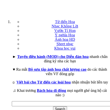
Từ điển Hoa
Nhạc Không Lời
Vườn Tí Hon
Ý nghĩa Hoa
Ảnh hoa HD
Sheet nhạc
Khoa học vui
►
Tuyển điều hành (MOD) cho Diễn đàn hoa
nhanh chân
đăng ký nha các bạn
♥ Ra mắt
Bộ sưu tập ảnh hoa chất lượng cao
do các thành
viên VF đóng góp
☼
Viết bài cho Từ điển các loài hoa
nhận nhuận bút liền tay
♫ Khai trương
Bách hóa di động
mọi người ghé ủng hộ cái
nào :)