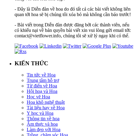
- Đây là Diễn đàn về hoa do đó tất cả các bài viết không liên
quan tới hoa sẽ bị chúng tôi xóa bỏ mà không cần báo trước!
- Bài viết trong Diễn đàn được đăng bởi các thành viên, nếu
có khiếu nại về bản quyền bài viết xin vui lòng gửi email tới:
contact@vietflower.info, chúng tôi sẽ xử lý ngay khi có thể.
KIẾN THỨC
Tin tức về Hoa
Trung tâm hỗ trợ
Từ điển về Hoa
Hội hoạ và Hoa
Học vẽ Hoa
Hoa khô nghệ thuật
Tài liệu hay về Hoa
Y học và Hoa
Thông tin về hoa
Ẩm thực và hoa
Làm đẹp với Hoa
Trồng, chăm sóc Hoa