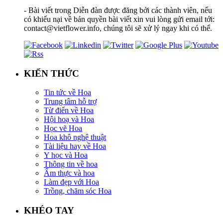
- Bài viết trong Diễn đàn được đăng bởi các thành viên, nếu
có khiếu nại về bản quyền bài viết xin vui lòng gửi email tới:
contact@vietflower.info, chúng tôi sẽ xử lý ngay khi có thể.
KIẾN THỨC
Tin tức về Hoa
Trung tâm hỗ trợ
Từ điển về Hoa
Hội hoạ và Hoa
Học vẽ Hoa
Hoa khô nghệ thuật
Tài liệu hay về Hoa
Y học và Hoa
Thông tin về hoa
Ẩm thực và hoa
Làm đẹp với Hoa
Trồng, chăm sóc Hoa
KHÉO TAY