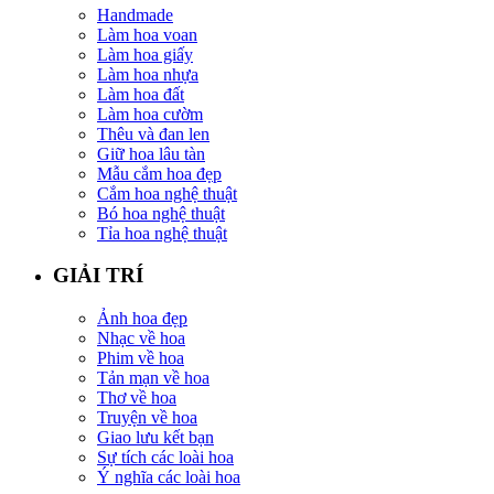
Handmade
Làm hoa voan
Làm hoa giấy
Làm hoa nhựa
Làm hoa đất
Làm hoa cườm
Thêu và đan len
Giữ hoa lâu tàn
Mẫu cắm hoa đẹp
Cắm hoa nghệ thuật
Bó hoa nghệ thuật
Tỉa hoa nghệ thuật
GIẢI TRÍ
Ảnh hoa đẹp
Nhạc về hoa
Phim về hoa
Tản mạn về hoa
Thơ về hoa
Truyện về hoa
Giao lưu kết bạn
Sự tích các loài hoa
Ý nghĩa các loài hoa