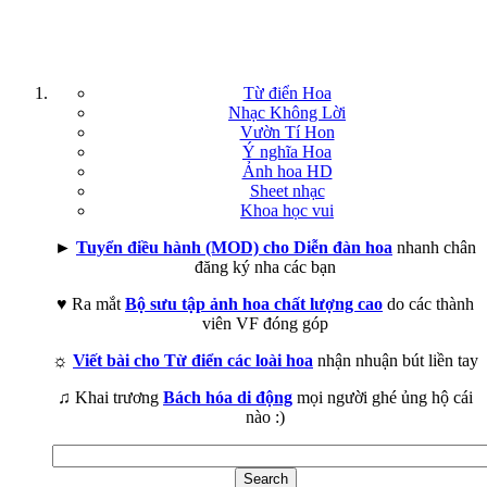
Từ điển Hoa
Nhạc Không Lời
Vườn Tí Hon
Ý nghĩa Hoa
Ảnh hoa HD
Sheet nhạc
Khoa học vui
►
Tuyển điều hành (MOD) cho Diễn đàn hoa
nhanh chân
đăng ký nha các bạn
♥ Ra mắt
Bộ sưu tập ảnh hoa chất lượng cao
do các thành
viên VF đóng góp
☼
Viết bài cho Từ điển các loài hoa
nhận nhuận bút liền tay
♫ Khai trương
Bách hóa di động
mọi người ghé ủng hộ cái
nào :)