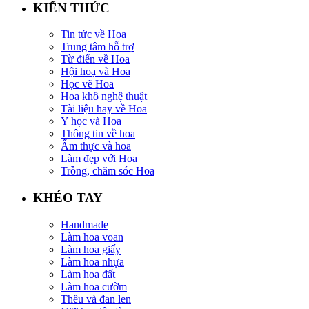
KIẾN THỨC
Tin tức về Hoa
Trung tâm hỗ trợ
Từ điển về Hoa
Hội hoạ và Hoa
Học vẽ Hoa
Hoa khô nghệ thuật
Tài liệu hay về Hoa
Y học và Hoa
Thông tin về hoa
Ẩm thực và hoa
Làm đẹp với Hoa
Trồng, chăm sóc Hoa
KHÉO TAY
Handmade
Làm hoa voan
Làm hoa giấy
Làm hoa nhựa
Làm hoa đất
Làm hoa cườm
Thêu và đan len