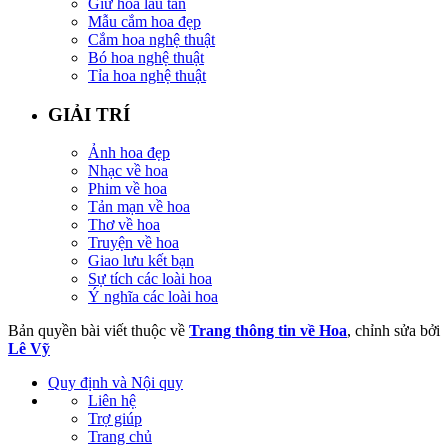
Giữ hoa lâu tàn
Mẫu cắm hoa đẹp
Cắm hoa nghệ thuật
Bó hoa nghệ thuật
Tỉa hoa nghệ thuật
GIẢI TRÍ
Ảnh hoa đẹp
Nhạc về hoa
Phim về hoa
Tản mạn về hoa
Thơ về hoa
Truyện về hoa
Giao lưu kết bạn
Sự tích các loài hoa
Ý nghĩa các loài hoa
Bản quyền bài viết thuộc về
Trang thông tin về Hoa
, chỉnh sửa bởi
Lê Vỹ
Quy định và Nội quy
Liên hệ
Trợ giúp
Trang chủ