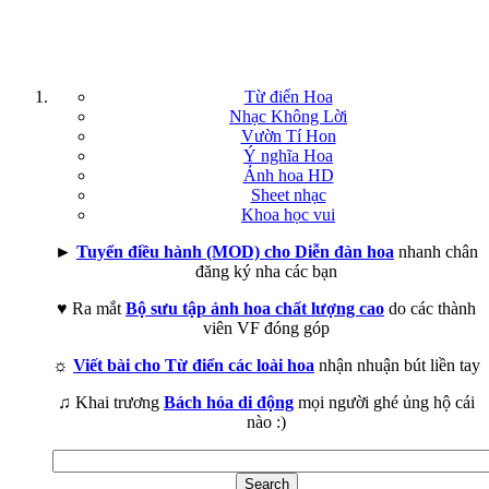
Từ điển Hoa
Nhạc Không Lời
Vườn Tí Hon
Ý nghĩa Hoa
Ảnh hoa HD
Sheet nhạc
Khoa học vui
►
Tuyển điều hành (MOD) cho Diễn đàn hoa
nhanh chân
đăng ký nha các bạn
♥ Ra mắt
Bộ sưu tập ảnh hoa chất lượng cao
do các thành
viên VF đóng góp
☼
Viết bài cho Từ điển các loài hoa
nhận nhuận bút liền tay
♫ Khai trương
Bách hóa di động
mọi người ghé ủng hộ cái
nào :)