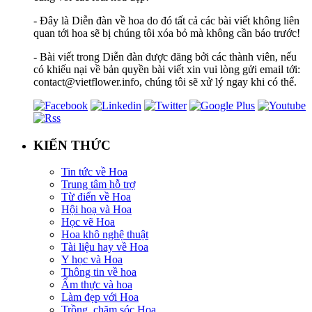
- Đây là Diễn đàn về hoa do đó tất cả các bài viết không liên
quan tới hoa sẽ bị chúng tôi xóa bỏ mà không cần báo trước!
- Bài viết trong Diễn đàn được đăng bởi các thành viên, nếu
có khiếu nại về bản quyền bài viết xin vui lòng gửi email tới:
contact@vietflower.info, chúng tôi sẽ xử lý ngay khi có thể.
KIẾN THỨC
Tin tức về Hoa
Trung tâm hỗ trợ
Từ điển về Hoa
Hội hoạ và Hoa
Học vẽ Hoa
Hoa khô nghệ thuật
Tài liệu hay về Hoa
Y học và Hoa
Thông tin về hoa
Ẩm thực và hoa
Làm đẹp với Hoa
Trồng, chăm sóc Hoa