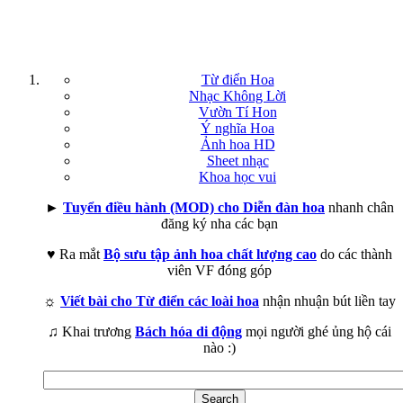
Từ điển Hoa
Nhạc Không Lời
Vườn Tí Hon
Ý nghĩa Hoa
Ảnh hoa HD
Sheet nhạc
Khoa học vui
►
Tuyển điều hành (MOD) cho Diễn đàn hoa
nhanh chân
đăng ký nha các bạn
♥ Ra mắt
Bộ sưu tập ảnh hoa chất lượng cao
do các thành
viên VF đóng góp
☼
Viết bài cho Từ điển các loài hoa
nhận nhuận bút liền tay
♫ Khai trương
Bách hóa di động
mọi người ghé ủng hộ cái
nào :)