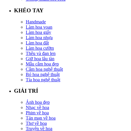
KHÉO TAY
Handmade
Làm hoa voan
Làm hoa giấy
Làm hoa nhựa
Làm hoa đất
Làm hoa cườm
Thêu và đan len
Giữ hoa lâu tàn
Mẫu cắm hoa đẹp
Cắm hoa nghệ thuật
Bó hoa nghệ thuật
Tỉa hoa nghệ thuật
GIẢI TRÍ
Ảnh hoa đẹp
Nhạc về hoa
Phim về hoa
Tản mạn về hoa
Thơ về hoa
Truyện về hoa