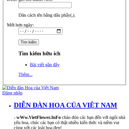
Dãn cách tên bằng dấu phẩy(,).
Mới hơn ngày:
Tìm kiếm hữu ích
Bài viết gần đây
Thêm...
Đăng nhập
DIỄN ĐÀN HOA CỦA VIỆT NAM
-
wWw.VietFlower.InFo
chào đón các bạn đến với ngôi nhà
yêu hoa, chúc các bạn có thật nhiều kiến thức và niềm vui
cùng với các loài hoa đẹp!