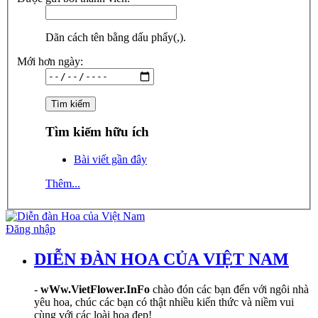
Dãn cách tên bằng dấu phẩy(,).
Mới hơn ngày:
Tìm kiếm hữu ích
Bài viết gần đây
Thêm...
Đăng nhập
DIỄN ĐÀN HOA CỦA VIỆT NAM
-
wWw.VietFlower.InFo
chào đón các bạn đến với ngôi nhà
yêu hoa, chúc các bạn có thật nhiều kiến thức và niềm vui
cùng với các loài hoa đẹp!