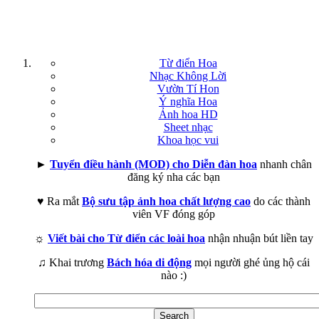
Từ điển Hoa
Nhạc Không Lời
Vườn Tí Hon
Ý nghĩa Hoa
Ảnh hoa HD
Sheet nhạc
Khoa học vui
►
Tuyển điều hành (MOD) cho Diễn đàn hoa
nhanh chân
đăng ký nha các bạn
♥ Ra mắt
Bộ sưu tập ảnh hoa chất lượng cao
do các thành
viên VF đóng góp
☼
Viết bài cho Từ điển các loài hoa
nhận nhuận bút liền tay
♫ Khai trương
Bách hóa di động
mọi người ghé ủng hộ cái
nào :)