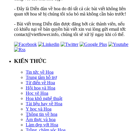
- Đây là Diễn đàn về hoa do đó tất cả các bài viết không liên
quan tới hoa sẽ bị chúng tôi xóa bỏ mà không cần báo trước!
- Bài viết trong Diễn đàn được đăng bởi các thành viên, nếu
có khiếu nại về bản quyền bài viết xin vui lòng gửi email tới:
contact@vietflower.info, chúng tôi sẽ xử lý ngay khi có thể.
KIẾN THỨC
Tin tức về Hoa
Trung tâm hỗ trợ
Từ điển về Hoa
Hội hoạ và Hoa
Học vẽ Hoa
Hoa khô nghệ thuật
Tài liệu hay về Hoa
Y học và Hoa
Thông tin về hoa
Ẩm thực và hoa
Làm đẹp với Hoa
Trồng, chăm sóc Hoa