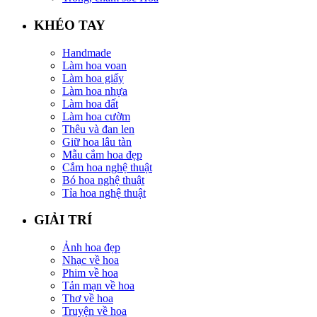
KHÉO TAY
Handmade
Làm hoa voan
Làm hoa giấy
Làm hoa nhựa
Làm hoa đất
Làm hoa cườm
Thêu và đan len
Giữ hoa lâu tàn
Mẫu cắm hoa đẹp
Cắm hoa nghệ thuật
Bó hoa nghệ thuật
Tỉa hoa nghệ thuật
GIẢI TRÍ
Ảnh hoa đẹp
Nhạc về hoa
Phim về hoa
Tản mạn về hoa
Thơ về hoa
Truyện về hoa