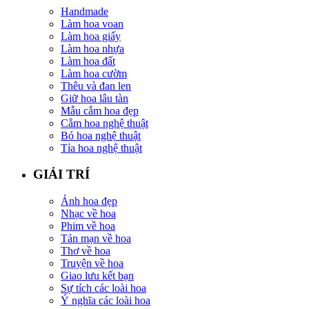
Handmade
Làm hoa voan
Làm hoa giấy
Làm hoa nhựa
Làm hoa đất
Làm hoa cườm
Thêu và đan len
Giữ hoa lâu tàn
Mẫu cắm hoa đẹp
Cắm hoa nghệ thuật
Bó hoa nghệ thuật
Tỉa hoa nghệ thuật
GIẢI TRÍ
Ảnh hoa đẹp
Nhạc về hoa
Phim về hoa
Tản mạn về hoa
Thơ về hoa
Truyện về hoa
Giao lưu kết bạn
Sự tích các loài hoa
Ý nghĩa các loài hoa