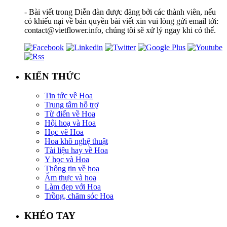
- Bài viết trong Diễn đàn được đăng bởi các thành viên, nếu
có khiếu nại về bản quyền bài viết xin vui lòng gửi email tới:
contact@vietflower.info, chúng tôi sẽ xử lý ngay khi có thể.
KIẾN THỨC
Tin tức về Hoa
Trung tâm hỗ trợ
Từ điển về Hoa
Hội hoạ và Hoa
Học vẽ Hoa
Hoa khô nghệ thuật
Tài liệu hay về Hoa
Y học và Hoa
Thông tin về hoa
Ẩm thực và hoa
Làm đẹp với Hoa
Trồng, chăm sóc Hoa
KHÉO TAY