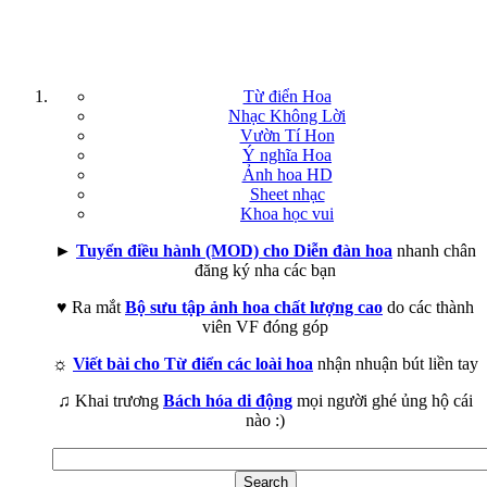
Từ điển Hoa
Nhạc Không Lời
Vườn Tí Hon
Ý nghĩa Hoa
Ảnh hoa HD
Sheet nhạc
Khoa học vui
►
Tuyển điều hành (MOD) cho Diễn đàn hoa
nhanh chân
đăng ký nha các bạn
♥ Ra mắt
Bộ sưu tập ảnh hoa chất lượng cao
do các thành
viên VF đóng góp
☼
Viết bài cho Từ điển các loài hoa
nhận nhuận bút liền tay
♫ Khai trương
Bách hóa di động
mọi người ghé ủng hộ cái
nào :)