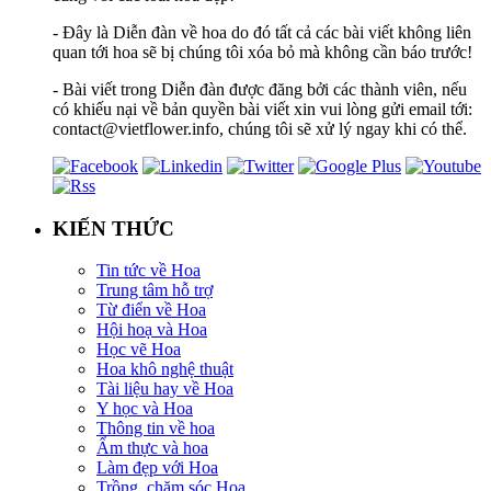
- Đây là Diễn đàn về hoa do đó tất cả các bài viết không liên
quan tới hoa sẽ bị chúng tôi xóa bỏ mà không cần báo trước!
- Bài viết trong Diễn đàn được đăng bởi các thành viên, nếu
có khiếu nại về bản quyền bài viết xin vui lòng gửi email tới:
contact@vietflower.info, chúng tôi sẽ xử lý ngay khi có thể.
KIẾN THỨC
Tin tức về Hoa
Trung tâm hỗ trợ
Từ điển về Hoa
Hội hoạ và Hoa
Học vẽ Hoa
Hoa khô nghệ thuật
Tài liệu hay về Hoa
Y học và Hoa
Thông tin về hoa
Ẩm thực và hoa
Làm đẹp với Hoa
Trồng, chăm sóc Hoa