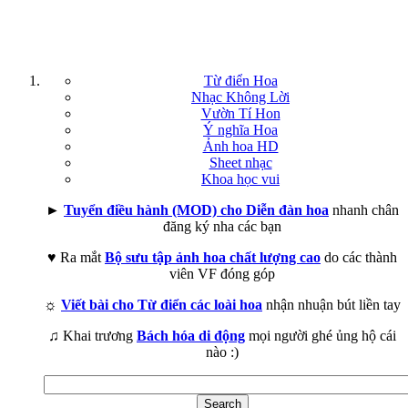
Từ điển Hoa
Nhạc Không Lời
Vườn Tí Hon
Ý nghĩa Hoa
Ảnh hoa HD
Sheet nhạc
Khoa học vui
►
Tuyển điều hành (MOD) cho Diễn đàn hoa
nhanh chân
đăng ký nha các bạn
♥ Ra mắt
Bộ sưu tập ảnh hoa chất lượng cao
do các thành
viên VF đóng góp
☼
Viết bài cho Từ điển các loài hoa
nhận nhuận bút liền tay
♫ Khai trương
Bách hóa di động
mọi người ghé ủng hộ cái
nào :)