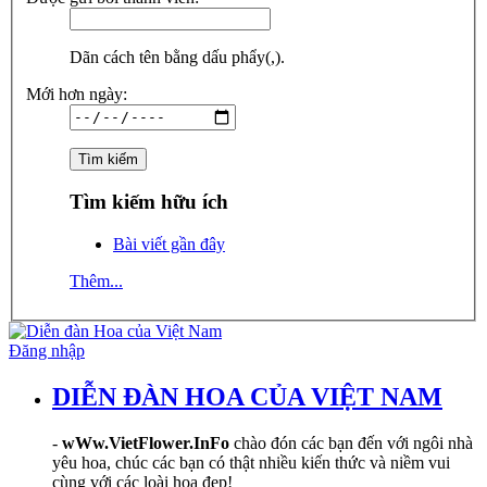
Dãn cách tên bằng dấu phẩy(,).
Mới hơn ngày:
Tìm kiếm hữu ích
Bài viết gần đây
Thêm...
Đăng nhập
DIỄN ĐÀN HOA CỦA VIỆT NAM
-
wWw.VietFlower.InFo
chào đón các bạn đến với ngôi nhà
yêu hoa, chúc các bạn có thật nhiều kiến thức và niềm vui
cùng với các loài hoa đẹp!