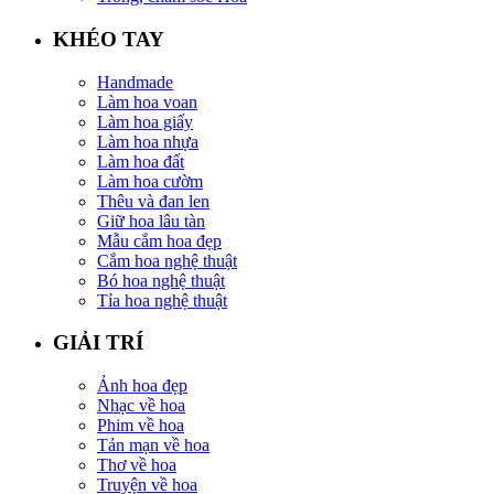
KHÉO TAY
Handmade
Làm hoa voan
Làm hoa giấy
Làm hoa nhựa
Làm hoa đất
Làm hoa cườm
Thêu và đan len
Giữ hoa lâu tàn
Mẫu cắm hoa đẹp
Cắm hoa nghệ thuật
Bó hoa nghệ thuật
Tỉa hoa nghệ thuật
GIẢI TRÍ
Ảnh hoa đẹp
Nhạc về hoa
Phim về hoa
Tản mạn về hoa
Thơ về hoa
Truyện về hoa