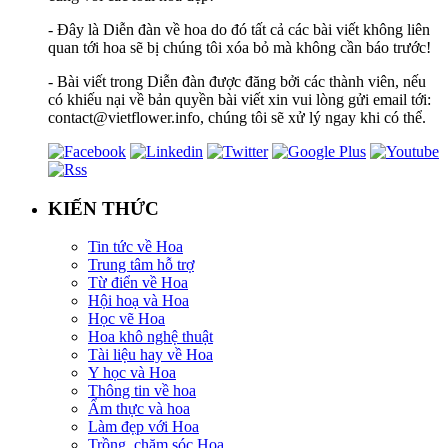
- Đây là Diễn đàn về hoa do đó tất cả các bài viết không liên
quan tới hoa sẽ bị chúng tôi xóa bỏ mà không cần báo trước!
- Bài viết trong Diễn đàn được đăng bởi các thành viên, nếu
có khiếu nại về bản quyền bài viết xin vui lòng gửi email tới:
contact@vietflower.info, chúng tôi sẽ xử lý ngay khi có thể.
KIẾN THỨC
Tin tức về Hoa
Trung tâm hỗ trợ
Từ điển về Hoa
Hội hoạ và Hoa
Học vẽ Hoa
Hoa khô nghệ thuật
Tài liệu hay về Hoa
Y học và Hoa
Thông tin về hoa
Ẩm thực và hoa
Làm đẹp với Hoa
Trồng, chăm sóc Hoa