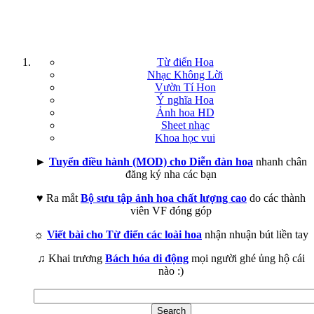
Từ điển Hoa
Nhạc Không Lời
Vườn Tí Hon
Ý nghĩa Hoa
Ảnh hoa HD
Sheet nhạc
Khoa học vui
►
Tuyển điều hành (MOD) cho Diễn đàn hoa
nhanh chân
đăng ký nha các bạn
♥ Ra mắt
Bộ sưu tập ảnh hoa chất lượng cao
do các thành
viên VF đóng góp
☼
Viết bài cho Từ điển các loài hoa
nhận nhuận bút liền tay
♫ Khai trương
Bách hóa di động
mọi người ghé ủng hộ cái
nào :)