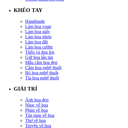
KHÉO TAY
Handmade
Làm hoa voan
Làm hoa giấy
Làm hoa nhựa
Làm hoa đất
Làm hoa cườm
Thêu và đan len
Giữ hoa lâu tàn
Mẫu cắm hoa đẹp
Cắm hoa nghệ thuật
Bó hoa nghệ thuật
Tỉa hoa nghệ thuật
GIẢI TRÍ
Ảnh hoa đẹp
Nhạc về hoa
Phim về hoa
Tản mạn về hoa
Thơ về hoa
Truyện về hoa