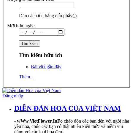
Dãn cách tên bằng dấu phẩy(,).
Mới hơn ngày:
Tìm kiếm hữu ích
Bài viết gần đây
Thêm...
Đăng nhập
DIỄN ĐÀN HOA CỦA VIỆT NAM
-
wWw.VietFlower.InFo
chào đón các bạn đến với ngôi nhà
yêu hoa, chúc các bạn có thật nhiều kiến thức và niềm vui
cùng với các loài hoa đẹp!