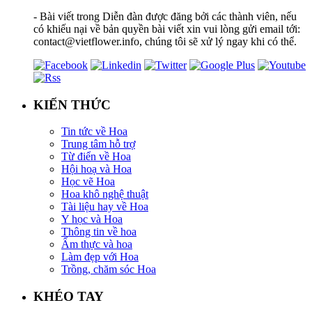
- Bài viết trong Diễn đàn được đăng bởi các thành viên, nếu
có khiếu nại về bản quyền bài viết xin vui lòng gửi email tới:
contact@vietflower.info, chúng tôi sẽ xử lý ngay khi có thể.
KIẾN THỨC
Tin tức về Hoa
Trung tâm hỗ trợ
Từ điển về Hoa
Hội hoạ và Hoa
Học vẽ Hoa
Hoa khô nghệ thuật
Tài liệu hay về Hoa
Y học và Hoa
Thông tin về hoa
Ẩm thực và hoa
Làm đẹp với Hoa
Trồng, chăm sóc Hoa
KHÉO TAY