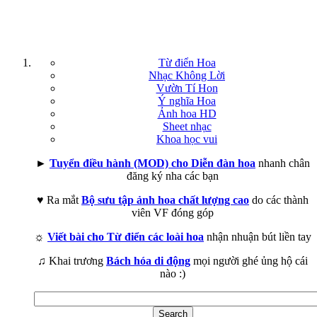
Từ điển Hoa
Nhạc Không Lời
Vườn Tí Hon
Ý nghĩa Hoa
Ảnh hoa HD
Sheet nhạc
Khoa học vui
►
Tuyển điều hành (MOD) cho Diễn đàn hoa
nhanh chân
đăng ký nha các bạn
♥ Ra mắt
Bộ sưu tập ảnh hoa chất lượng cao
do các thành
viên VF đóng góp
☼
Viết bài cho Từ điển các loài hoa
nhận nhuận bút liền tay
♫ Khai trương
Bách hóa di động
mọi người ghé ủng hộ cái
nào :)