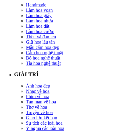
Handmade
Làm hoa voan
Làm hoa giấy
Làm hoa nhựa
Làm hoa đất
Làm hoa cườm
Thêu và đan len
Giữ hoa lâu tàn
Mẫu cắm hoa đẹp
Cắm hoa nghệ thuật
Bó hoa nghệ thuật
Tỉa hoa nghệ thuật
GIẢI TRÍ
Ảnh hoa đẹp
Nhạc về hoa
Phim về hoa
Tản mạn về hoa
Thơ về hoa
Truyện về hoa
Giao lưu kết bạn
Sự tích các loài hoa
Ý nghĩa các loài hoa