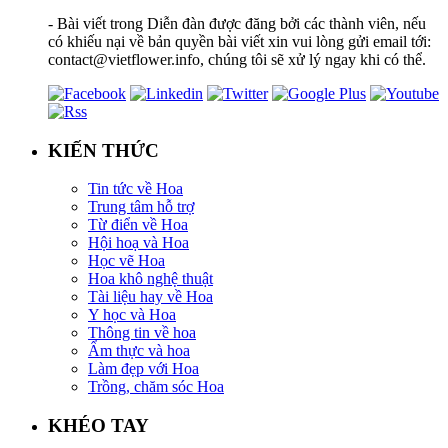
- Bài viết trong Diễn đàn được đăng bởi các thành viên, nếu
có khiếu nại về bản quyền bài viết xin vui lòng gửi email tới:
contact@vietflower.info, chúng tôi sẽ xử lý ngay khi có thể.
KIẾN THỨC
Tin tức về Hoa
Trung tâm hỗ trợ
Từ điển về Hoa
Hội hoạ và Hoa
Học vẽ Hoa
Hoa khô nghệ thuật
Tài liệu hay về Hoa
Y học và Hoa
Thông tin về hoa
Ẩm thực và hoa
Làm đẹp với Hoa
Trồng, chăm sóc Hoa
KHÉO TAY