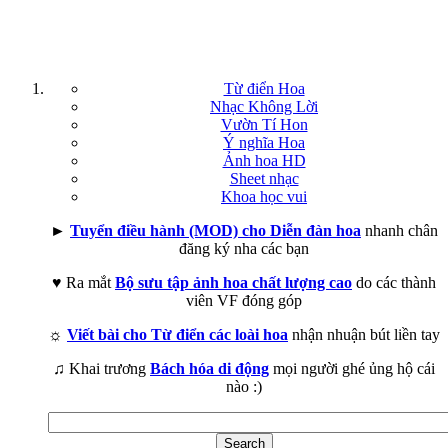
Từ điển Hoa
Nhạc Không Lời
Vườn Tí Hon
Ý nghĩa Hoa
Ảnh hoa HD
Sheet nhạc
Khoa học vui
►
Tuyển điều hành (MOD) cho Diễn đàn hoa
nhanh chân
đăng ký nha các bạn
♥ Ra mắt
Bộ sưu tập ảnh hoa chất lượng cao
do các thành
viên VF đóng góp
☼
Viết bài cho Từ điển các loài hoa
nhận nhuận bút liền tay
♫ Khai trương
Bách hóa di động
mọi người ghé ủng hộ cái
nào :)