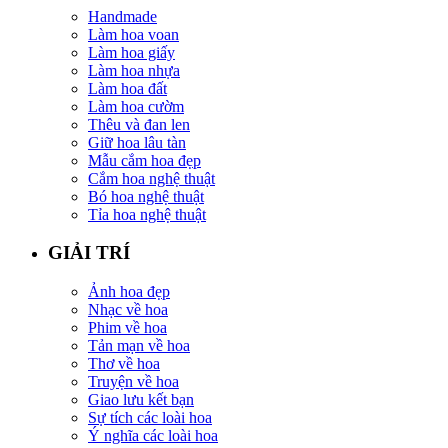
Handmade
Làm hoa voan
Làm hoa giấy
Làm hoa nhựa
Làm hoa đất
Làm hoa cườm
Thêu và đan len
Giữ hoa lâu tàn
Mẫu cắm hoa đẹp
Cắm hoa nghệ thuật
Bó hoa nghệ thuật
Tỉa hoa nghệ thuật
GIẢI TRÍ
Ảnh hoa đẹp
Nhạc về hoa
Phim về hoa
Tản mạn về hoa
Thơ về hoa
Truyện về hoa
Giao lưu kết bạn
Sự tích các loài hoa
Ý nghĩa các loài hoa