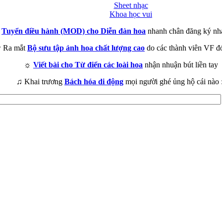
Sheet nhạc
Khoa học vui
►
Tuyển điều hành (MOD) cho Diễn đàn hoa
nhanh chân đăng ký nh
 Ra mắt
Bộ sưu tập ảnh hoa chất lượng cao
do các thành viên VF đ
☼
Viết bài cho Từ điển các loài hoa
nhận nhuận bút liền tay
♫ Khai trương
Bách hóa di động
mọi người ghé ủng hộ cái nào 