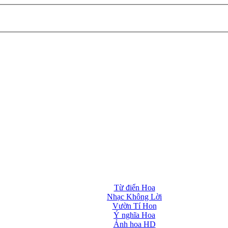
Từ điển Hoa
Nhạc Không Lời
Vườn Tí Hon
Ý nghĩa Hoa
Ảnh hoa HD