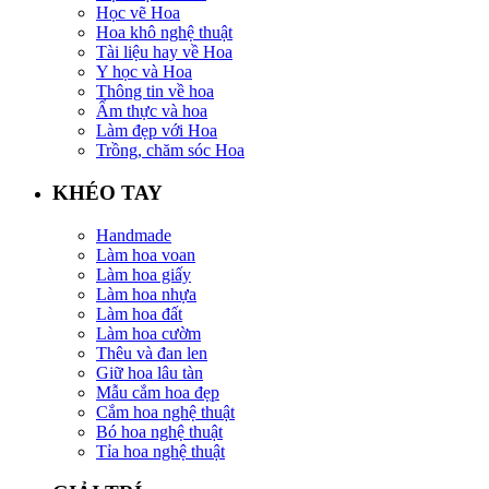
Học vẽ Hoa
Hoa khô nghệ thuật
Tài liệu hay về Hoa
Y học và Hoa
Thông tin về hoa
Ẩm thực và hoa
Làm đẹp với Hoa
Trồng, chăm sóc Hoa
KHÉO TAY
Handmade
Làm hoa voan
Làm hoa giấy
Làm hoa nhựa
Làm hoa đất
Làm hoa cườm
Thêu và đan len
Giữ hoa lâu tàn
Mẫu cắm hoa đẹp
Cắm hoa nghệ thuật
Bó hoa nghệ thuật
Tỉa hoa nghệ thuật