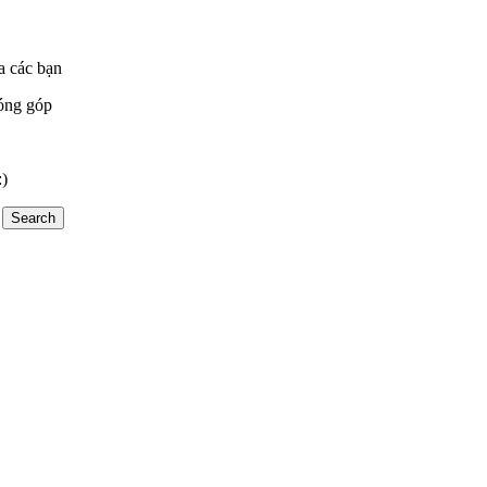
a các bạn
óng góp
:)