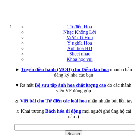
Từ điển Hoa
Nhạc Không Lời
Vườn Tí Hon
Ý nghĩa Hoa
Ảnh hoa HD
Sheet nhạc
Khoa học vui
►
Tuyển điều hành (MOD) cho Diễn đàn hoa
nhanh chân
đăng ký nha các bạn
♥ Ra mắt
Bộ sưu tập ảnh hoa chất lượng cao
do các thành
viên VF đóng góp
☼
Viết bài cho Từ điển các loài hoa
nhận nhuận bút liền tay
♫ Khai trương
Bách hóa di động
mọi người ghé ủng hộ cái
nào :)