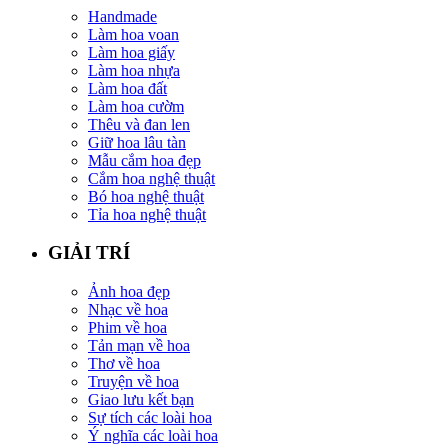
Handmade
Làm hoa voan
Làm hoa giấy
Làm hoa nhựa
Làm hoa đất
Làm hoa cườm
Thêu và đan len
Giữ hoa lâu tàn
Mẫu cắm hoa đẹp
Cắm hoa nghệ thuật
Bó hoa nghệ thuật
Tỉa hoa nghệ thuật
GIẢI TRÍ
Ảnh hoa đẹp
Nhạc về hoa
Phim về hoa
Tản mạn về hoa
Thơ về hoa
Truyện về hoa
Giao lưu kết bạn
Sự tích các loài hoa
Ý nghĩa các loài hoa