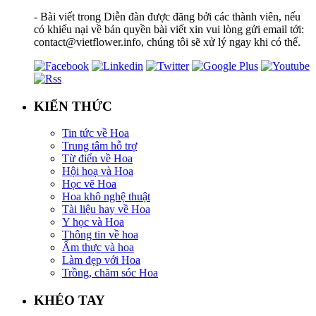
- Bài viết trong Diễn đàn được đăng bởi các thành viên, nếu
có khiếu nại về bản quyền bài viết xin vui lòng gửi email tới:
contact@vietflower.info, chúng tôi sẽ xử lý ngay khi có thể.
KIẾN THỨC
Tin tức về Hoa
Trung tâm hỗ trợ
Từ điển về Hoa
Hội hoạ và Hoa
Học vẽ Hoa
Hoa khô nghệ thuật
Tài liệu hay về Hoa
Y học và Hoa
Thông tin về hoa
Ẩm thực và hoa
Làm đẹp với Hoa
Trồng, chăm sóc Hoa
KHÉO TAY