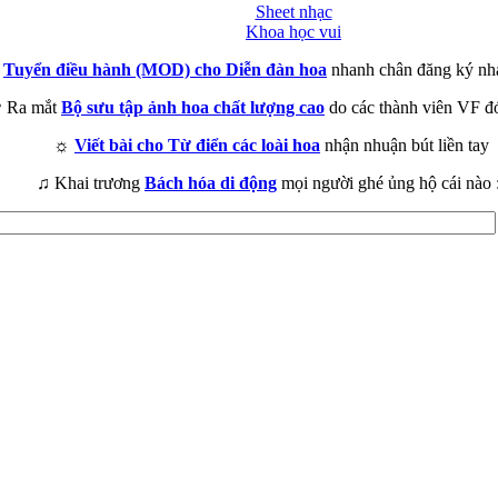
Sheet nhạc
Khoa học vui
►
Tuyển điều hành (MOD) cho Diễn đàn hoa
nhanh chân đăng ký nh
 Ra mắt
Bộ sưu tập ảnh hoa chất lượng cao
do các thành viên VF đ
☼
Viết bài cho Từ điển các loài hoa
nhận nhuận bút liền tay
♫ Khai trương
Bách hóa di động
mọi người ghé ủng hộ cái nào 