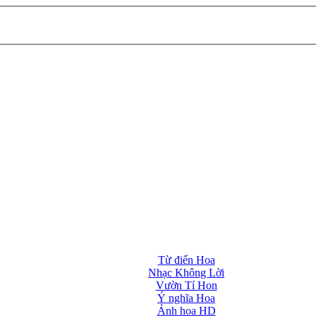
Từ điển Hoa
Nhạc Không Lời
Vườn Tí Hon
Ý nghĩa Hoa
Ảnh hoa HD