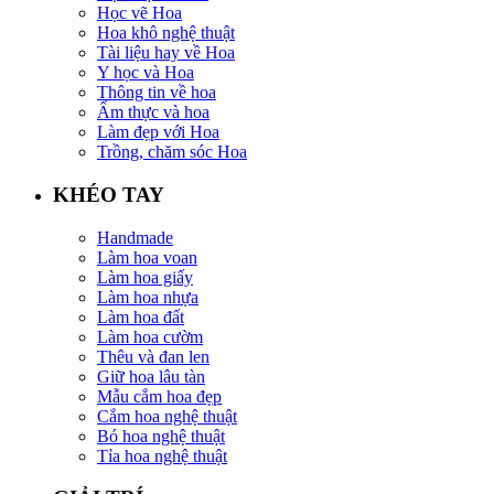
Học vẽ Hoa
Hoa khô nghệ thuật
Tài liệu hay về Hoa
Y học và Hoa
Thông tin về hoa
Ẩm thực và hoa
Làm đẹp với Hoa
Trồng, chăm sóc Hoa
KHÉO TAY
Handmade
Làm hoa voan
Làm hoa giấy
Làm hoa nhựa
Làm hoa đất
Làm hoa cườm
Thêu và đan len
Giữ hoa lâu tàn
Mẫu cắm hoa đẹp
Cắm hoa nghệ thuật
Bó hoa nghệ thuật
Tỉa hoa nghệ thuật