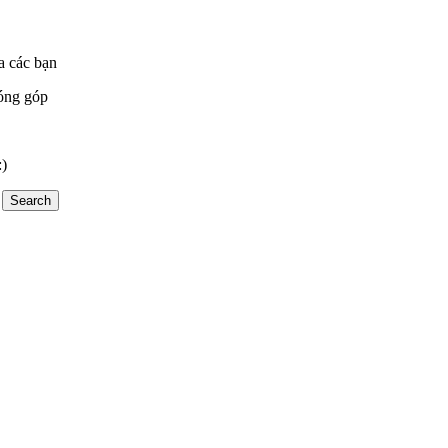
a các bạn
óng góp
:)