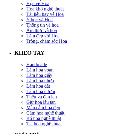
Học vẽ Hoa
Hoa khô nghệ thuật
Tài liệu hay về Hoa
Y học và Hoa
Thông tin về hoa
Ẩm thực và hoa
Làm đẹp với Hoa
Trồng, chăm sóc Hoa
KHÉO TAY
Handmade
Làm hoa voan
Làm hoa giấy
Làm hoa nhựa
Làm hoa đất
Làm hoa cườm
Thêu và đan len
Giữ hoa lâu tàn
Mẫu cắm hoa đẹp
Cắm hoa nghệ thuật
Bó hoa nghệ thuật
Tỉa hoa nghệ thuật