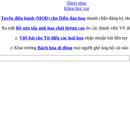
Sheet nhạc
Khoa học vui
►
Tuyển điều hành (MOD) cho Diễn đàn hoa
nhanh chân đăng ký nh
 Ra mắt
Bộ sưu tập ảnh hoa chất lượng cao
do các thành viên VF đ
☼
Viết bài cho Từ điển các loài hoa
nhận nhuận bút liền tay
♫ Khai trương
Bách hóa di động
mọi người ghé ủng hộ cái nào 