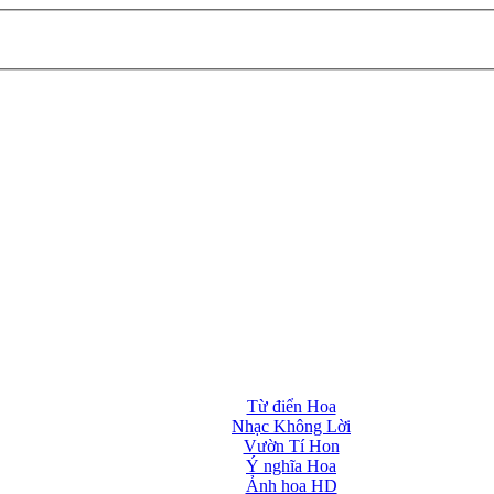
Từ điển Hoa
Nhạc Không Lời
Vườn Tí Hon
Ý nghĩa Hoa
Ảnh hoa HD