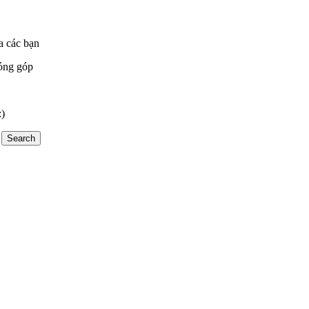
a các bạn
óng góp
:)