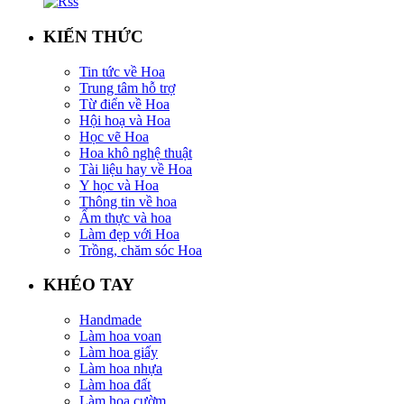
KIẾN THỨC
Tin tức về Hoa
Trung tâm hỗ trợ
Từ điển về Hoa
Hội hoạ và Hoa
Học vẽ Hoa
Hoa khô nghệ thuật
Tài liệu hay về Hoa
Y học và Hoa
Thông tin về hoa
Ẩm thực và hoa
Làm đẹp với Hoa
Trồng, chăm sóc Hoa
KHÉO TAY
Handmade
Làm hoa voan
Làm hoa giấy
Làm hoa nhựa
Làm hoa đất
Làm hoa cườm