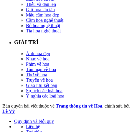
Thêu và đan len
Giữ hoa lâu tàn
Mẫu cắm hoa đẹp
Cắm hoa nghệ thuật
Bó hoa nghệ thuật
Tỉa hoa nghệ thuật
GIẢI TRÍ
Ảnh hoa đẹp
Nhạc về hoa
Phim về hoa
Tản mạn về hoa
Thơ về hoa
Truyện về hoa
Giao lưu kết bạn
Sự tích các loài hoa
Ý nghĩa các loài hoa
Bản quyền bài viết thuộc về
Trang thông tin về Hoa
, chỉnh sửa bởi
Lê Vỹ
Quy định và Nội quy
Liên hệ
Trợ giúp