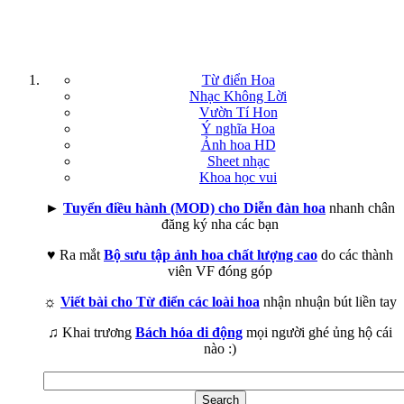
Từ điển Hoa
Nhạc Không Lời
Vườn Tí Hon
Ý nghĩa Hoa
Ảnh hoa HD
Sheet nhạc
Khoa học vui
►
Tuyển điều hành (MOD) cho Diễn đàn hoa
nhanh chân
đăng ký nha các bạn
♥ Ra mắt
Bộ sưu tập ảnh hoa chất lượng cao
do các thành
viên VF đóng góp
☼
Viết bài cho Từ điển các loài hoa
nhận nhuận bút liền tay
♫ Khai trương
Bách hóa di động
mọi người ghé ủng hộ cái
nào :)