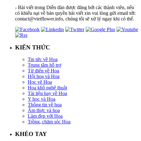
- Bài viết trong Diễn đàn được đăng bởi các thành viên, nếu
có khiếu nại về bản quyền bài viết xin vui lòng gửi email tới:
contact@vietflower.info, chúng tôi sẽ xử lý ngay khi có thể.
KIẾN THỨC
Tin tức về Hoa
Trung tâm hỗ trợ
Từ điển về Hoa
Hội hoạ và Hoa
Học vẽ Hoa
Hoa khô nghệ thuật
Tài liệu hay về Hoa
Y học và Hoa
Thông tin về hoa
Ẩm thực và hoa
Làm đẹp với Hoa
Trồng, chăm sóc Hoa
KHÉO TAY