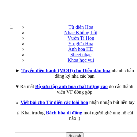
Từ điển Hoa
Nhạc Không Lời
Vườn Tí Hon
Ý nghĩa Hoa
Ảnh hoa HD
Sheet nhạc
Khoa học vui
►
Tuyển điều hành (MOD) cho Diễn đàn hoa
nhanh chân
đăng ký nha các bạn
♥ Ra mắt
Bộ sưu tập ảnh hoa chất lượng cao
do các thành
viên VF đóng góp
☼
Viết bài cho Từ điển các loài hoa
nhận nhuận bút liền tay
♫ Khai trương
Bách hóa di động
mọi người ghé ủng hộ cái
nào :)