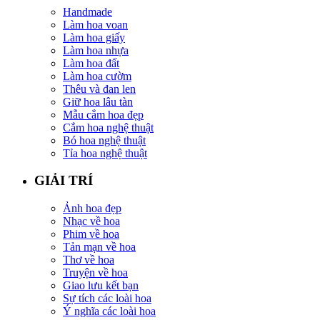
Handmade
Làm hoa voan
Làm hoa giấy
Làm hoa nhựa
Làm hoa đất
Làm hoa cườm
Thêu và đan len
Giữ hoa lâu tàn
Mẫu cắm hoa đẹp
Cắm hoa nghệ thuật
Bó hoa nghệ thuật
Tỉa hoa nghệ thuật
GIẢI TRÍ
Ảnh hoa đẹp
Nhạc về hoa
Phim về hoa
Tản mạn về hoa
Thơ về hoa
Truyện về hoa
Giao lưu kết bạn
Sự tích các loài hoa
Ý nghĩa các loài hoa