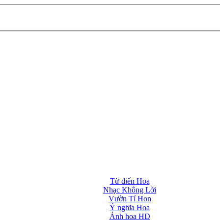
Từ điển Hoa
Nhạc Không Lời
Vườn Tí Hon
Ý nghĩa Hoa
Ảnh hoa HD