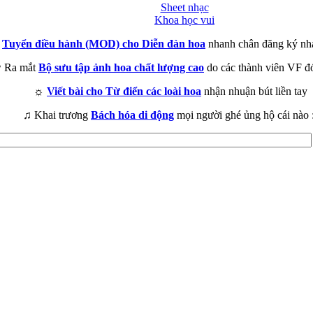
Sheet nhạc
Khoa học vui
►
Tuyển điều hành (MOD) cho Diễn đàn hoa
nhanh chân đăng ký nh
 Ra mắt
Bộ sưu tập ảnh hoa chất lượng cao
do các thành viên VF đ
☼
Viết bài cho Từ điển các loài hoa
nhận nhuận bút liền tay
♫ Khai trương
Bách hóa di động
mọi người ghé ủng hộ cái nào 