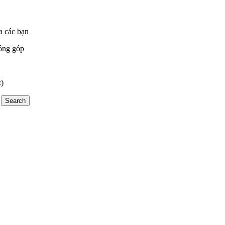
a các bạn
óng góp
:)