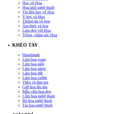
Học vẽ Hoa
Hoa khô nghệ thuật
Tài liệu hay về Hoa
Y học và Hoa
Thông tin về hoa
Ẩm thực và hoa
Làm đẹp với Hoa
Trồng, chăm sóc Hoa
KHÉO TAY
Handmade
Làm hoa voan
Làm hoa giấy
Làm hoa nhựa
Làm hoa đất
Làm hoa cườm
Thêu và đan len
Giữ hoa lâu tàn
Mẫu cắm hoa đẹp
Cắm hoa nghệ thuật
Bó hoa nghệ thuật
Tỉa hoa nghệ thuật