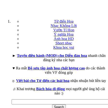
Từ điển Hoa
Nhạc Không Lời
Vườn Tí Hon
Ý nghĩa Hoa
Ảnh hoa HD
Sheet nhạc
Khoa học vui
►
Tuyển điều hành (MOD) cho Diễn đàn hoa
nhanh chân
đăng ký nha các bạn
♥ Ra mắt
Bộ sưu tập ảnh hoa chất lượng cao
do các thành
viên VF đóng góp
☼
Viết bài cho Từ điển các loài hoa
nhận nhuận bút liền tay
♫ Khai trương
Bách hóa di động
mọi người ghé ủng hộ cái
nào :)