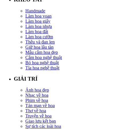
Handmade
Làm hoa voan
Làm hoa giấy
Làm hoa nhựa
Làm hoa đất
Làm hoa cườm
Thêu và đan len
Giữ hoa lâu tàn
Mẫu cắm hoa đẹp
Cắm hoa nghệ thuật
Bó hoa nghệ thuật
Tỉa hoa nghệ thuật
GIẢI TRÍ
Ảnh hoa đẹp
Nhạc về hoa
Phim về hoa
Tản mạn về hoa
Thơ về hoa
Truyện về hoa
Giao lưu kết bạn
Sự tích các loài hoa