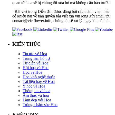
quan tới hoa sẽ bị chúng tôi xóa bỏ mà không cần báo trước!
- Bài viết trong Diễn đàn được đăng bởi các thành viên, nếu
có khiếu nại về bản quyền bài viết xin vui lòng gửi email tới:
contact@vietflower.info, chúng tôi sẽ xử lý ngay khi có thể.
KIẾN THỨC
Tin tức về Hoa
Trung tâm hỗ trợ
Từ điển về Hoa
Hội hoạ và Hoa
Học vẽ Hoa
Hoa khô nghệ thuật
Tài liệu hay về Hoa
Y học và Hoa
Thông tin về hoa
Ẩm thực và hoa
Làm đẹp với Hoa
Trồng, chăm sóc Hoa
KHÉO TAY