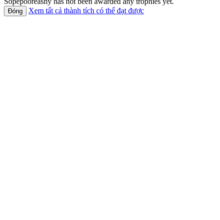
Sopepooreashy has not been awarded any trophies yet.
Xem tất cả thành tích có thể đạt được