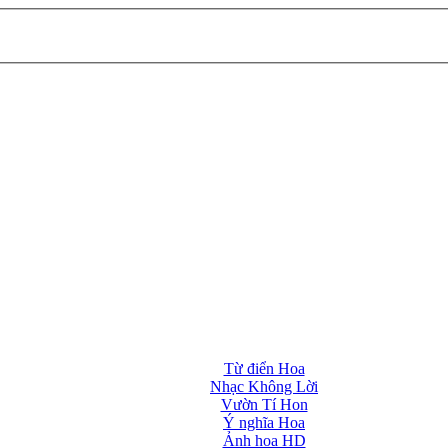
Từ điển Hoa
Nhạc Không Lời
Vườn Tí Hon
Ý nghĩa Hoa
Ảnh hoa HD