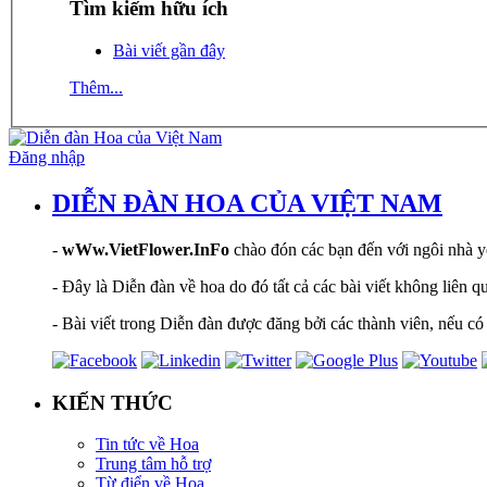
Tìm kiếm hữu ích
Bài viết gần đây
Thêm...
Đăng nhập
DIỄN ĐÀN HOA CỦA VIỆT NAM
-
wWw.VietFlower.InFo
chào đón các bạn đến với ngôi nhà yê
- Đây là Diễn đàn về hoa do đó tất cả các bài viết không liên 
- Bài viết trong Diễn đàn được đăng bởi các thành viên, nếu có 
KIẾN THỨC
Tin tức về Hoa
Trung tâm hỗ trợ
Từ điển về Hoa