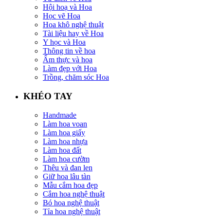
Hội hoạ và Hoa
Học vẽ Hoa
Hoa khô nghệ thuật
Tài liệu hay về Hoa
Y học và Hoa
Thông tin về hoa
Ẩm thực và hoa
Làm đẹp với Hoa
Trồng, chăm sóc Hoa
KHÉO TAY
Handmade
Làm hoa voan
Làm hoa giấy
Làm hoa nhựa
Làm hoa đất
Làm hoa cườm
Thêu và đan len
Giữ hoa lâu tàn
Mẫu cắm hoa đẹp
Cắm hoa nghệ thuật
Bó hoa nghệ thuật
Tỉa hoa nghệ thuật