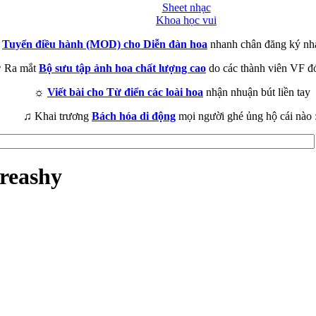
Sheet nhạc
Khoa học vui
►
Tuyển điều hành (MOD) cho Diễn đàn hoa
nhanh chân đăng ký nh
 Ra mắt
Bộ sưu tập ảnh hoa chất lượng cao
do các thành viên VF đ
☼
Viết bài cho Từ điển các loài hoa
nhận nhuận bút liền tay
♫ Khai trương
Bách hóa di động
mọi người ghé ủng hộ cái nào 
reashy