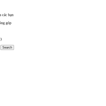
a các bạn
óng góp
:)