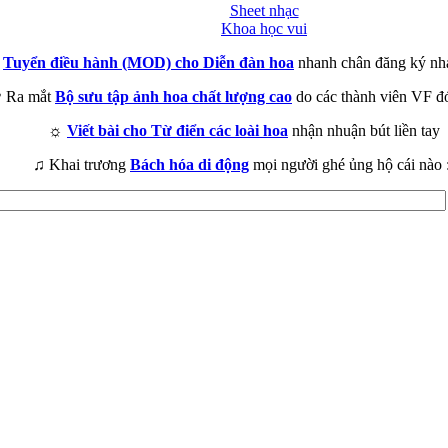
Sheet nhạc
Khoa học vui
►
Tuyển điều hành (MOD) cho Diễn đàn hoa
nhanh chân đăng ký nh
 Ra mắt
Bộ sưu tập ảnh hoa chất lượng cao
do các thành viên VF đ
☼
Viết bài cho Từ điển các loài hoa
nhận nhuận bút liền tay
♫ Khai trương
Bách hóa di động
mọi người ghé ủng hộ cái nào 