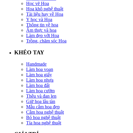
Học vẽ Hoa
Hoa khô nghệ thuật
Tài liệu hay về Hoa
Y học và Hoa
Thông tin về hoa
Ẩm thực và hoa
Làm đẹp với Hoa
Trồng, chăm sóc Hoa
KHÉO TAY
Handmade
Làm hoa voan
Làm hoa giấy
Làm hoa nhựa
Làm hoa đất
Làm hoa cườm
Thêu và đan len
Giữ hoa lâu tàn
Mẫu cắm hoa đẹp
Cắm hoa nghệ thuật
Bó hoa nghệ thuật
Tỉa hoa nghệ thuật