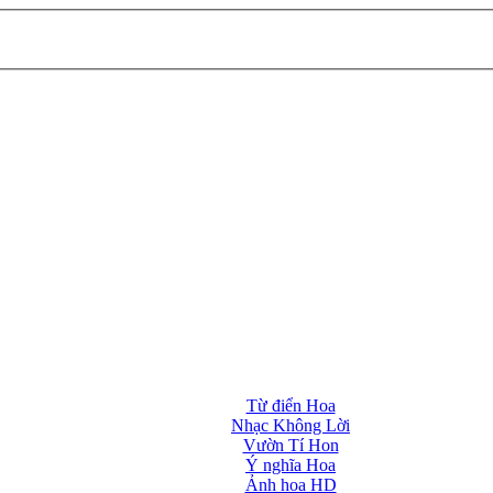
Từ điển Hoa
Nhạc Không Lời
Vườn Tí Hon
Ý nghĩa Hoa
Ảnh hoa HD