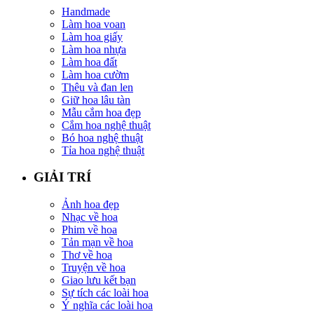
Handmade
Làm hoa voan
Làm hoa giấy
Làm hoa nhựa
Làm hoa đất
Làm hoa cườm
Thêu và đan len
Giữ hoa lâu tàn
Mẫu cắm hoa đẹp
Cắm hoa nghệ thuật
Bó hoa nghệ thuật
Tỉa hoa nghệ thuật
GIẢI TRÍ
Ảnh hoa đẹp
Nhạc về hoa
Phim về hoa
Tản mạn về hoa
Thơ về hoa
Truyện về hoa
Giao lưu kết bạn
Sự tích các loài hoa
Ý nghĩa các loài hoa