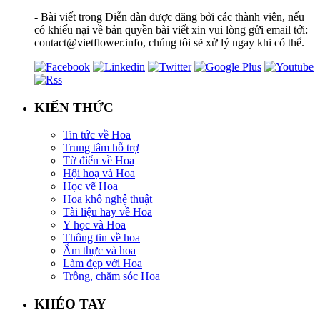
- Bài viết trong Diễn đàn được đăng bởi các thành viên, nếu
có khiếu nại về bản quyền bài viết xin vui lòng gửi email tới:
contact@vietflower.info, chúng tôi sẽ xử lý ngay khi có thể.
KIẾN THỨC
Tin tức về Hoa
Trung tâm hỗ trợ
Từ điển về Hoa
Hội hoạ và Hoa
Học vẽ Hoa
Hoa khô nghệ thuật
Tài liệu hay về Hoa
Y học và Hoa
Thông tin về hoa
Ẩm thực và hoa
Làm đẹp với Hoa
Trồng, chăm sóc Hoa
KHÉO TAY