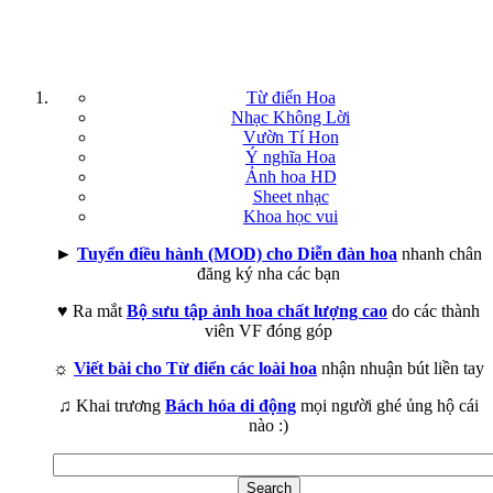
Từ điển Hoa
Nhạc Không Lời
Vườn Tí Hon
Ý nghĩa Hoa
Ảnh hoa HD
Sheet nhạc
Khoa học vui
►
Tuyển điều hành (MOD) cho Diễn đàn hoa
nhanh chân
đăng ký nha các bạn
♥ Ra mắt
Bộ sưu tập ảnh hoa chất lượng cao
do các thành
viên VF đóng góp
☼
Viết bài cho Từ điển các loài hoa
nhận nhuận bút liền tay
♫ Khai trương
Bách hóa di động
mọi người ghé ủng hộ cái
nào :)