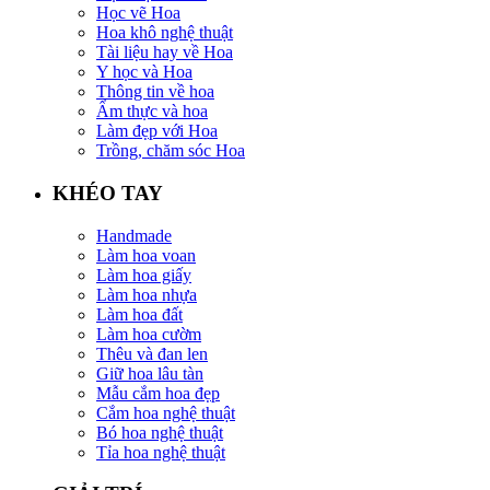
Học vẽ Hoa
Hoa khô nghệ thuật
Tài liệu hay về Hoa
Y học và Hoa
Thông tin về hoa
Ẩm thực và hoa
Làm đẹp với Hoa
Trồng, chăm sóc Hoa
KHÉO TAY
Handmade
Làm hoa voan
Làm hoa giấy
Làm hoa nhựa
Làm hoa đất
Làm hoa cườm
Thêu và đan len
Giữ hoa lâu tàn
Mẫu cắm hoa đẹp
Cắm hoa nghệ thuật
Bó hoa nghệ thuật
Tỉa hoa nghệ thuật