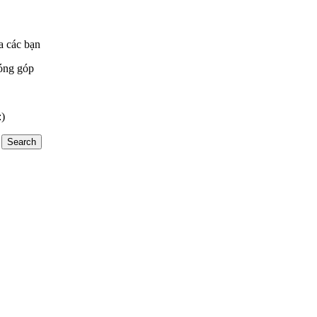
a các bạn
óng góp
:)