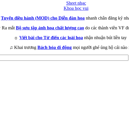
Sheet nhạc
Khoa học vui
►
Tuyển điều hành (MOD) cho Diễn đàn hoa
nhanh chân đăng ký nh
 Ra mắt
Bộ sưu tập ảnh hoa chất lượng cao
do các thành viên VF đ
☼
Viết bài cho Từ điển các loài hoa
nhận nhuận bút liền tay
♫ Khai trương
Bách hóa di động
mọi người ghé ủng hộ cái nào 