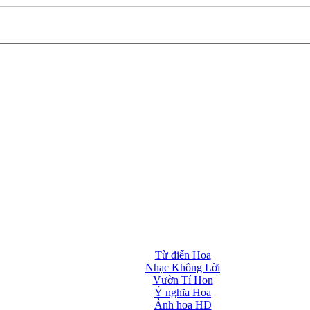
Từ điển Hoa
Nhạc Không Lời
Vườn Tí Hon
Ý nghĩa Hoa
Ảnh hoa HD