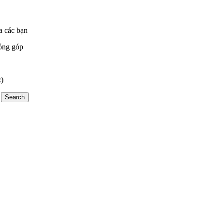
a các bạn
óng góp
:)