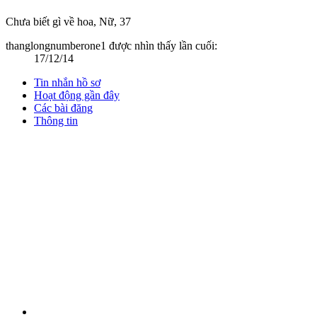
Chưa biết gì về hoa
, Nữ, 37
thanglongnumberone1 được nhìn thấy lần cuối:
17/12/14
Tin nhắn hồ sơ
Hoạt động gần đây
Các bài đăng
Thông tin