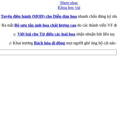
Sheet nhạc
Khoa học vui
►
Tuyển điều hành (MOD) cho Diễn đàn hoa
nhanh chân đăng ký nh
 Ra mắt
Bộ sưu tập ảnh hoa chất lượng cao
do các thành viên VF đ
☼
Viết bài cho Từ điển các loài hoa
nhận nhuận bút liền tay
♫ Khai trương
Bách hóa di động
mọi người ghé ủng hộ cái nào 