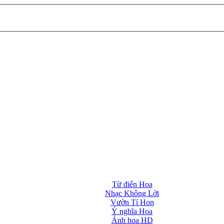
Từ điển Hoa
Nhạc Không Lời
Vườn Tí Hon
Ý nghĩa Hoa
Ảnh hoa HD