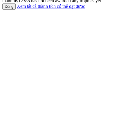
thanhmy12388 has not been awarded any trophies yet.
Xem tất cả thành tích có thể đạt được