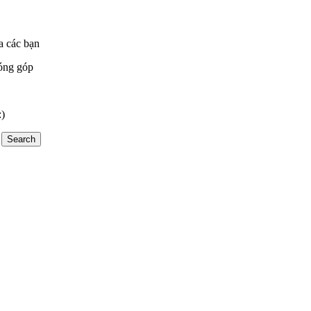
a các bạn
óng góp
:)