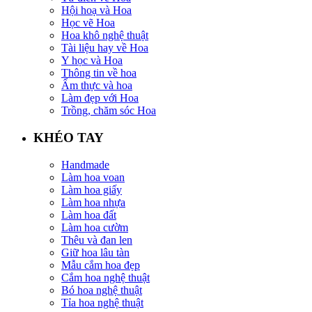
Hội hoạ và Hoa
Học vẽ Hoa
Hoa khô nghệ thuật
Tài liệu hay về Hoa
Y học và Hoa
Thông tin về hoa
Ẩm thực và hoa
Làm đẹp với Hoa
Trồng, chăm sóc Hoa
KHÉO TAY
Handmade
Làm hoa voan
Làm hoa giấy
Làm hoa nhựa
Làm hoa đất
Làm hoa cườm
Thêu và đan len
Giữ hoa lâu tàn
Mẫu cắm hoa đẹp
Cắm hoa nghệ thuật
Bó hoa nghệ thuật
Tỉa hoa nghệ thuật