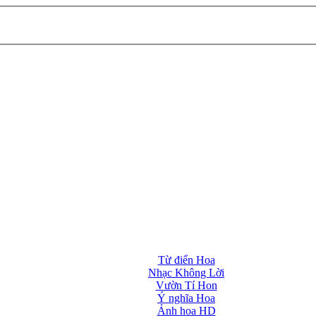
Từ điển Hoa
Nhạc Không Lời
Vườn Tí Hon
Ý nghĩa Hoa
Ảnh hoa HD