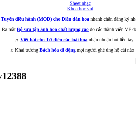
Sheet nhạc
Khoa học vui
►
Tuyển điều hành (MOD) cho Diễn đàn hoa
nhanh chân đăng ký nh
 Ra mắt
Bộ sưu tập ảnh hoa chất lượng cao
do các thành viên VF đ
☼
Viết bài cho Từ điển các loài hoa
nhận nhuận bút liền tay
♫ Khai trương
Bách hóa di động
mọi người ghé ủng hộ cái nào 
y12388