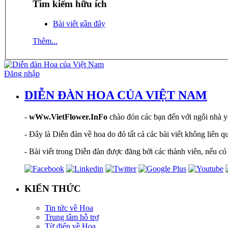
Tìm kiếm hữu ích
Bài viết gần đây
Thêm...
Đăng nhập
DIỄN ĐÀN HOA CỦA VIỆT NAM
-
wWw.VietFlower.InFo
chào đón các bạn đến với ngôi nhà yê
- Đây là Diễn đàn về hoa do đó tất cả các bài viết không liên 
- Bài viết trong Diễn đàn được đăng bởi các thành viên, nếu có 
KIẾN THỨC
Tin tức về Hoa
Trung tâm hỗ trợ
Từ điển về Hoa