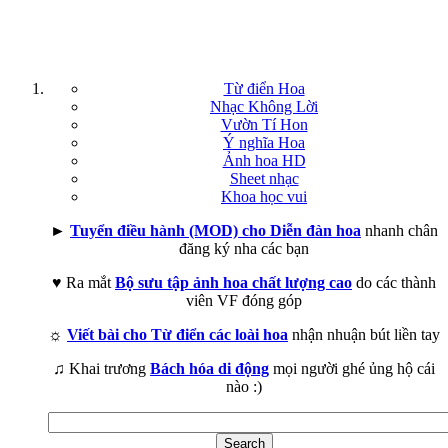
Từ điển Hoa
Nhạc Không Lời
Vườn Tí Hon
Ý nghĩa Hoa
Ảnh hoa HD
Sheet nhạc
Khoa học vui
►
Tuyển điều hành (MOD) cho Diễn đàn hoa
nhanh chân
đăng ký nha các bạn
♥ Ra mắt
Bộ sưu tập ảnh hoa chất lượng cao
do các thành
viên VF đóng góp
☼
Viết bài cho Từ điển các loài hoa
nhận nhuận bút liền tay
♫ Khai trương
Bách hóa di động
mọi người ghé ủng hộ cái
nào :)