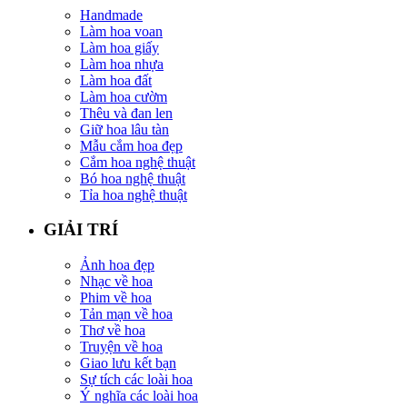
Handmade
Làm hoa voan
Làm hoa giấy
Làm hoa nhựa
Làm hoa đất
Làm hoa cườm
Thêu và đan len
Giữ hoa lâu tàn
Mẫu cắm hoa đẹp
Cắm hoa nghệ thuật
Bó hoa nghệ thuật
Tỉa hoa nghệ thuật
GIẢI TRÍ
Ảnh hoa đẹp
Nhạc về hoa
Phim về hoa
Tản mạn về hoa
Thơ về hoa
Truyện về hoa
Giao lưu kết bạn
Sự tích các loài hoa
Ý nghĩa các loài hoa