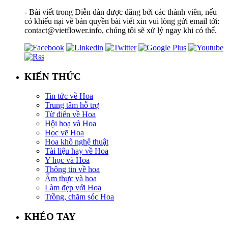
- Bài viết trong Diễn đàn được đăng bởi các thành viên, nếu
có khiếu nại về bản quyền bài viết xin vui lòng gửi email tới:
contact@vietflower.info, chúng tôi sẽ xử lý ngay khi có thể.
KIẾN THỨC
Tin tức về Hoa
Trung tâm hỗ trợ
Từ điển về Hoa
Hội hoạ và Hoa
Học vẽ Hoa
Hoa khô nghệ thuật
Tài liệu hay về Hoa
Y học và Hoa
Thông tin về hoa
Ẩm thực và hoa
Làm đẹp với Hoa
Trồng, chăm sóc Hoa
KHÉO TAY