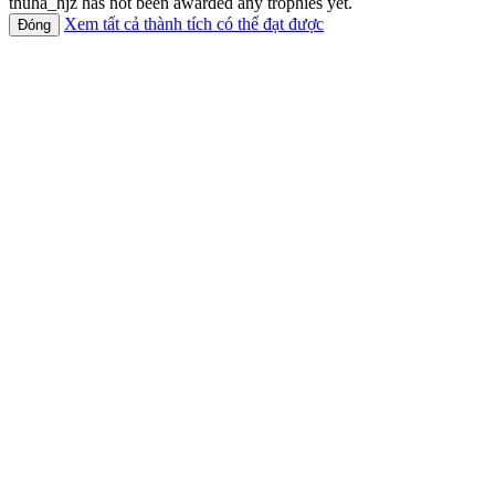
thuha_hjz has not been awarded any trophies yet.
Xem tất cả thành tích có thể đạt được