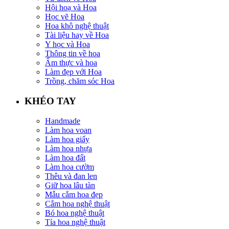
Hội hoạ và Hoa
Học vẽ Hoa
Hoa khô nghệ thuật
Tài liệu hay về Hoa
Y học và Hoa
Thông tin về hoa
Ẩm thực và hoa
Làm đẹp với Hoa
Trồng, chăm sóc Hoa
KHÉO TAY
Handmade
Làm hoa voan
Làm hoa giấy
Làm hoa nhựa
Làm hoa đất
Làm hoa cườm
Thêu và đan len
Giữ hoa lâu tàn
Mẫu cắm hoa đẹp
Cắm hoa nghệ thuật
Bó hoa nghệ thuật
Tỉa hoa nghệ thuật