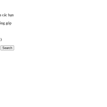
a các bạn
óng góp
:)