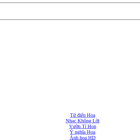
Từ điển Hoa
Nhạc Không Lời
Vườn Tí Hon
Ý nghĩa Hoa
Ảnh hoa HD