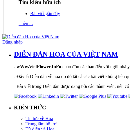
Tìm kiếm hữu ích
Bài viết gần đây
Thêm...
Đăng nhập
DIỄN ĐÀN HOA CỦA VIỆT NAM
-
wWw.VietFlower.InFo
chào đón các bạn đến với ngôi nhà yê
- Đây là Diễn đàn về hoa do đó tất cả các bài viết không liên 
- Bài viết trong Diễn đàn được đăng bởi các thành viên, nếu có 
KIẾN THỨC
Tin tức về Hoa
Trung tâm hỗ trợ
Từ điển về Hoa