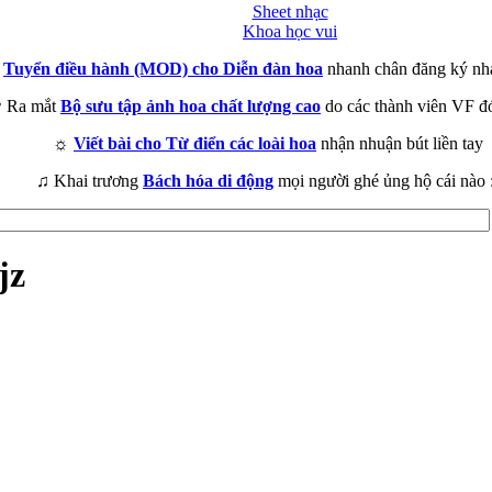
Sheet nhạc
Khoa học vui
►
Tuyển điều hành (MOD) cho Diễn đàn hoa
nhanh chân đăng ký nh
 Ra mắt
Bộ sưu tập ảnh hoa chất lượng cao
do các thành viên VF đ
☼
Viết bài cho Từ điển các loài hoa
nhận nhuận bút liền tay
♫ Khai trương
Bách hóa di động
mọi người ghé ủng hộ cái nào 
jz